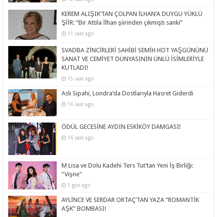
KEREM ALIŞIK’TAN ÇOLPAN İLHAN’A DUYGU YÜKLÜ
ŞİİR: “Bir Attila İlhan şiirinden çıkmıştı sanki”
11 saat ago
SVADBA ZİNCİRLERİ SAHİBİ SEMİH HOT YAŞGÜNÜNÜ
SANAT VE CEMİYET DÜNYASININ ÜNLÜ İSİMLERİYLE
KUTLADI!
15 saat ago
Aslı Sipahi, Londra’da Dostlarıyla Hasret Giderdi
16 saat ago
ÖDÜL GECESİNE AYDIN ESKİKÖY DAMGASI!
16 saat ago
M Lisa ve Dolu Kadehi Ters Tut’tan Yeni İş Birliği:
“Vişne”
1 gün ago
AYLİNCE VE SERDAR ORTAÇ’TAN YAZA “ROMANTİK
AŞK” BOMBASI!