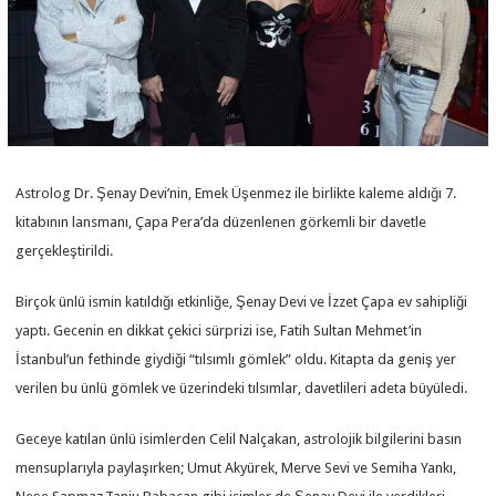
Astrolog Dr. Şenay Devi’nin, Emek Üşenmez ile birlikte kaleme aldığı 7.
kitabının lansmanı, Çapa Pera’da düzenlenen görkemli bir davetle
gerçekleştirildi.
Birçok ünlü ismin katıldığı etkinliğe, Şenay Devi ve İzzet Çapa ev sahipliği
yaptı. Gecenin en dikkat çekici sürprizi ise, Fatih Sultan Mehmet’in
İstanbul’un fethinde giydiği “tılsımlı gömlek” oldu. Kitapta da geniş yer
verilen bu ünlü gömlek ve üzerindeki tılsımlar, davetlileri adeta büyüledi.
Geceye katılan ünlü isimlerden Celil Nalçakan, astrolojik bilgilerini basın
mensuplarıyla paylaşırken; Umut Akyürek, Merve Sevi ve Semiha Yankı,