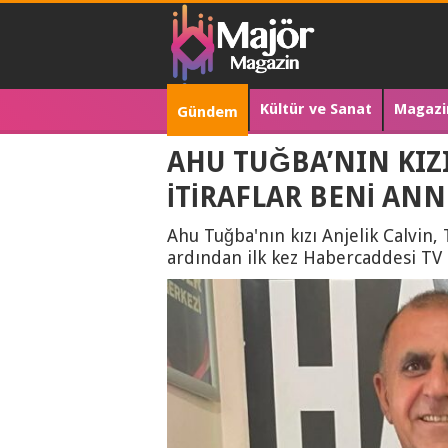
Kültür ve Sanat
Magazi
Gündem
AHU TUĞBA’NIN KIZI
İTİRAFLAR BENİ AN
Ahu Tuğba'nın kızı Anjelik Calvin,
ardından ilk kez Habercaddesi TV 