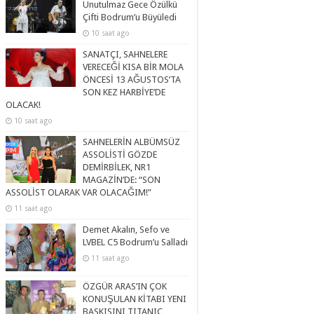
Unutulmaz Gece Özülkü
Çifti Bodrum’u Büyüledi
10 saat ago
SANATÇI, SAHNELERE
VERECEĞİ KISA BİR MOLA
ÖNCESİ 13 AĞUSTOS’TA
SON KEZ HARBİYE’DE
OLACAK!
10 saat ago
SAHNELERİN ALBÜMSÜZ
ASSOLİSTİ GÖZDE
DEMİRBİLEK, NR1
MAGAZİN’DE: “SON
ASSOLİST OLARAK VAR OLACAĞIM!”
11 saat ago
Demet Akalın, Sefo ve
LVBEL C5 Bodrum’u Salladı
11 saat ago
ÖZGÜR ARAS’IN ÇOK
KONUŞULAN KİTABI YENI
BASKISINI TITANIC