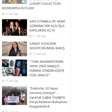
LUXURY COLLECTION
BODRUM’DA KUTLADI
11 saat ago
SAYE İSTANBUL BY ARAKİ
GÖRKEMLİ BİR AÇILIŞLA
KAPILARINI AÇTI!
11 saat ago
GAMZE YÜCEL’DEN
SEVGİYE BİLİMSEL BAKIŞ
12 saat ago
“TÜRK AKADEMİSYENİN
YAPAY ZEKÂ HAMLESİ…
PARMAK İZİNDEN KİŞİYE
ÖZEL ANALİZ”
12 saat ago
“Doktorlar 20 Yaşını
Göremez Demişti”…
Ispartalı Çağlar Özyiğit’in
Derya Bedavacı Buluşması
Duygulandırdı