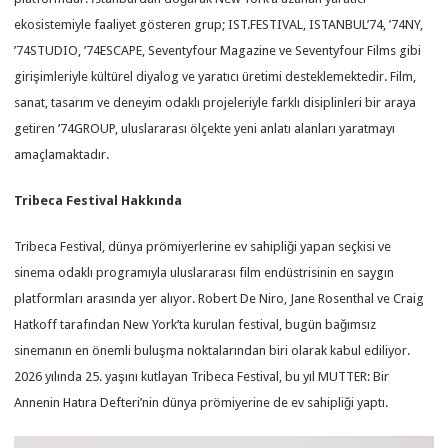
ekosistemiyle faaliyet gösteren grup; IST.FESTIVAL, ISTANBUL’74, ’74NY,
’74STUDIO, ’74ESCAPE, Seventyfour Magazine ve Seventyfour Films gibi
girişimleriyle kültürel diyalog ve yaratıcı üretimi desteklemektedir. Film,
sanat, tasarım ve deneyim odaklı projeleriyle farklı disiplinleri bir araya
getiren ’74GROUP, uluslararası ölçekte yeni anlatı alanları yaratmayı
amaçlamaktadır.
Tribeca Festival Hakkında
Tribeca Festival, dünya prömiyerlerine ev sahipliği yapan seçkisi ve
sinema odaklı programıyla uluslararası film endüstrisinin en saygın
platformları arasında yer alıyor. Robert De Niro, Jane Rosenthal ve Craig
Hatkoff tarafından New York’ta kurulan festival, bugün bağımsız
sinemanın en önemli buluşma noktalarından biri olarak kabul ediliyor.
2026 yılında 25. yaşını kutlayan Tribeca Festival, bu yıl MUTTER: Bir
Annenin Hatıra Defteri’nin dünya prömiyerine de ev sahipliği yaptı.