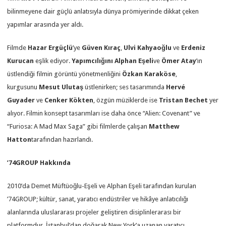
bilinmeyene dair güçlü anlatısıyla dünya prömiyerinde dikkat çeken
yapımlar arasında yer aldı.
Filmde
Hazar Ergüçlü
’ye
Güven Kıraç
,
Ulvi Kahyaoğlu
ve
Erdeniz
Kurucan
eşlik ediyor.
Yapımcılığını Alphan Eşeli
ve
Ömer Atay
’ın
üstlendiği filmin görüntü yönetmenliğini
Özkan Karaköse
,
kurgusunu
Mesut Ulutaş
üstlenirken; ses tasarımında
Hervé
Guyader
ve
Cenker Kökten
, özgün müziklerde ise
Tristan Bechet
yer
alıyor. Filmin konsept tasarımları ise daha önce “Alien: Covenant” ve
“Furiosa: A Mad Max Saga” gibi filmlerde çalışan
Matthew
Hatton
tarafından hazırlandı.
’74GROUP Hakkında
2010’da Demet Müftüoğlu-Eşeli ve Alphan Eşeli tarafından kurulan
’74GROUP; kültür, sanat, yaratıcı endüstriler ve hikâye anlatıcılığı
alanlarında uluslararası projeler geliştiren disiplinlerarası bir
platformdur. İstanbul’dan doğarak New York’a uzanan yaratıcı