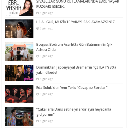
SİVASLILAR GÜNÜ KUTLAMALARINDA EBRU YAŞAR
RÜZGARI ESECEK!
3 gün ago
HİLAL GÜR, MÜZİKTE YARAYI SAKLAYAMAZSINIZ
3 gün ago
Boujee, Bodrum Asarlık’ta Gün Batımının En Şık
Adresi Oldu
3 gün ago
Dominik’ten Japonya’ya! Bremen’in “ÇITLAT”ı 30’a
yakın ülkede!
3 gün ago
Eda Suluki’den Yeni Tekli: “Cevapsız Sorular”
3 gün ago
“Çakallarla Dans setine yıllardır aynı heyecanla
gidiyorum”
3 gün ago