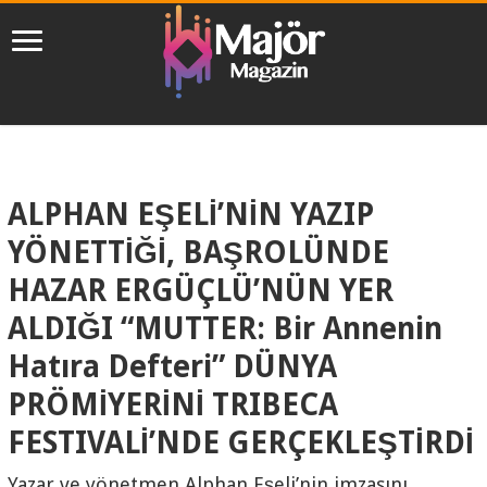
ALPHAN EŞELİ’NİN YAZIP
YÖNETTİĞİ, BAŞROLÜNDE
HAZAR ERGÜÇLÜ’NÜN YER
ALDIĞI “MUTTER: Bir Annenin
Hatıra Defteri” DÜNYA
PRÖMİYERİNİ TRIBECA
FESTIVALİ’NDE GERÇEKLEŞTİRDİ
Yazar ve yönetmen Alphan Eşeli’nin imzasını