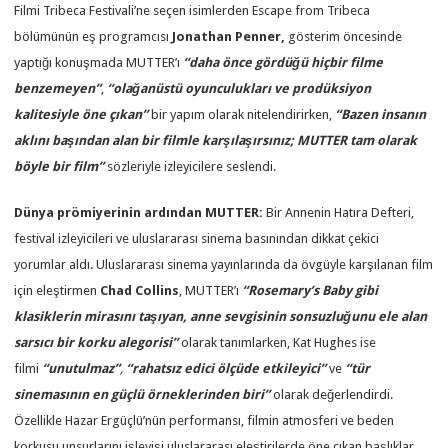
Filmi Tribeca Festivali’ne seçen isimlerden Escape from Tribeca
bölümünün eş programcısı
Jonathan Penner,
gösterim öncesinde
yaptığı konuşmada MUTTER’ı
“daha önce gördüğü hiçbir filme
benzemeyen”
,
“olağanüstü oyunculukları ve prodüksiyon
kalitesiyle öne çıkan”
bir yapım olarak nitelendirirken,
“Bazen insanın
aklını başından alan bir filmle karşılaşırsınız; MUTTER tam olarak
böyle bir film”
sözleriyle izleyicilere seslendi.
Dünya prömiyerinin ardından MUTTER:
Bir Annenin Hatıra Defteri,
festival izleyicileri ve uluslararası sinema basınından dikkat çekici
yorumlar aldı. Uluslararası sinema yayınlarında da övgüyle karşılanan film
için eleştirmen
Chad Collins
, MUTTER’ı
“Rosemary’s Baby gibi
klasiklerin mirasını taşıyan, anne sevgisinin sonsuzluğunu ele alan
sarsıcı bir korku alegorisi”
olarak tanımlarken, Kat Hughes ise
filmi
“unutulmaz”
,
“rahatsız edici ölçüde etkileyici”
ve
“tür
sinemasının en güçlü örneklerinden biri”
olarak değerlendirdi.
Özellikle Hazar Ergüçlü’nün performansı, filmin atmosferi ve beden
korkusu unsurlarını işleyişi uluslararası eleştirilerde öne çıkan başlıklar