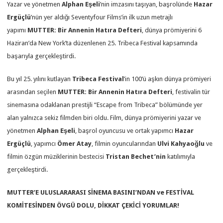
Yazar ve yönetmen
Alphan Eşeli
’nin imzasını taşıyan, başrolünde
Hazar
Ergüçlü
’nün yer aldığı Seventyfour Films’in ilk uzun metrajlı
yapımı
MUTTER: Bir Annenin Hatıra Defteri
, dünya prömiyerini 6
Haziran’da New York’ta düzenlenen 25. Tribeca Festival kapsamında
başarıyla gerçekleştirdi.
Bu yıl 25. yılını kutlayan
Tribeca Festival
’in 100’ü aşkın dünya prömiyeri
arasından seçilen
MUTTER: Bir Annenin Hatıra Defteri
, festivalin tür
sinemasına odaklanan prestijli “Escape from Tribeca” bölümünde yer
alan yalnızca sekiz filmden biri oldu. Film, dünya prömiyerini yazar ve
yönetmen
Alphan Eşeli
, başrol oyuncusu ve ortak yapımcı
Hazar
Ergüçlü
, yapımcı
Ömer Atay
, filmin oyuncularından
Ulvi Kahyaoğlu
ve
filmin özgün müziklerinin bestecisi
Tristan Bechet’nin
katılımıyla
gerçekleştirdi.
MUTTER’E ULUSLARARASI SİNEMA BASINI’NDAN ve FESTİVAL
KOMİTESİNDEN ÖVGÜ DOLU, DİKKAT ÇEKİCİ YORUMLAR!