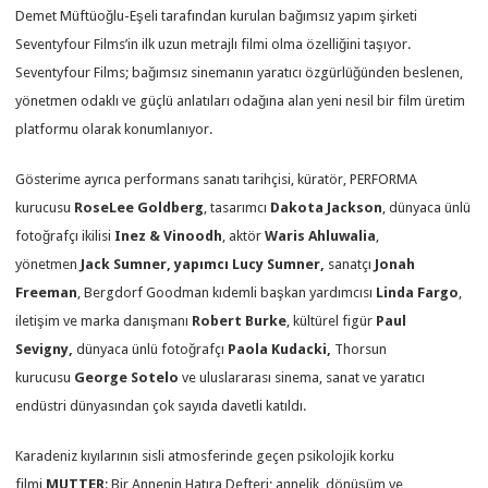
Demet Müftüoğlu-Eşeli tarafından kurulan bağımsız yapım şirketi
Seventyfour Films’in ilk uzun metrajlı filmi olma özelliğini taşıyor.
Seventyfour Films; bağımsız sinemanın yaratıcı özgürlüğünden beslenen,
yönetmen odaklı ve güçlü anlatıları odağına alan yeni nesil bir film üretim
platformu olarak konumlanıyor.
Gösterime ayrıca performans sanatı tarihçisi, küratör, PERFORMA
kurucusu
RoseLee Goldberg
, tasarımcı
Dakota Jackson
, dünyaca ünlü
fotoğrafçı ikilisi
Inez & Vinoodh
, aktör
Waris Ahluwalia
,
yönetmen
Jack Sumner, yapımcı Lucy Sumner,
sanatçı
Jonah
Freeman
, Bergdorf Goodman kıdemli başkan yardımcısı
Linda Fargo
,
iletişim ve marka danışmanı
Robert Burke
, kültürel figür
Paul
Sevigny,
dünyaca ünlü fotoğrafçı
Paola Kudacki,
Thorsun
kurucusu
George Sotelo
ve uluslararası sinema, sanat ve yaratıcı
endüstri dünyasından çok sayıda davetli katıldı.
Karadeniz kıyılarının sisli atmosferinde geçen psikolojik korku
filmi
MUTTER
: Bir Annenin Hatıra Defteri; annelik, dönüşüm ve