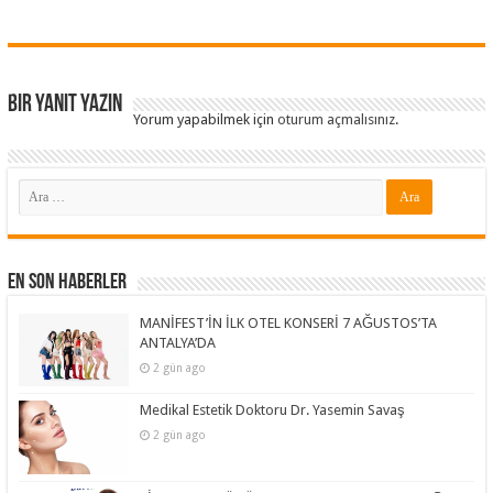
Bir yanıt yazın
Yorum yapabilmek için
oturum açmalısınız
.
En Son Haberler
MANİFEST’İN İLK OTEL KONSERİ 7 AĞUSTOS’TA
ANTALYA’DA
2 gün ago
Medikal Estetik Doktoru Dr. Yasemin Savaş
2 gün ago