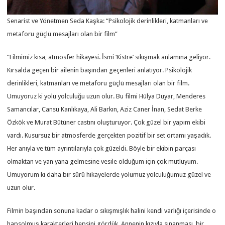
Senarist ve Yönetmen Seda Kaşka: “Psikolojik derinlikleri, katmanları ve
metaforu güçlü mesajları olan bir film”
“Filmimiz kısa, atmosfer hikayesi. İsmi ‘Kistre’ sıkışmak anlamına geliyor.
Kırsalda geçen bir ailenin başından geçenleri anlatıyor. Psikolojik
derinlikleri, katmanları ve metaforu güçlü mesajları olan bir film.
Umuyoruz ki yolu yolculuğu uzun olur. Bu filmi Hülya Duyar, Menderes
Samancılar, Cansu Kanlıkaya, Ali Barkın, Aziz Caner İnan, Sedat Berke
Özkök ve Murat Bütüner castını oluşturuyor. Çok güzel bir yapım ekibi
vardı. Kusursuz bir atmosferde gerçekten pozitif bir set ortamı yaşadık.
Her anıyla ve tüm ayrıntılarıyla çok güzeldi. Böyle bir ekibin parçası
olmaktan ve yan yana gelmesine vesile olduğum için çok mutluyum.
Umuyorum ki daha bir sürü hikayelerde yolumuz yolculuğumuz güzel ve
uzun olur.
Filmin başından sonuna kadar o sıkışmışlık halini kendi varlığı içerisinde o
hapsolmuş karakterleri hepsini gördük. Annenin kızıyla sınanması, bir