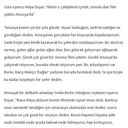
Usta oyuncu Hülya Duyar: “Bütün o çelişkilerin içinde, umuda dair film
çektim Amasya’da”
“Amasya benim için bir şifa gibidir. Huzur bulduğum, tarih hissettiğim ve
gördüğüm dedim. Amasya’nın gerçekten her köşesinde büyüleniyorum.
Sanki böyle yeni kimlik kazanarak bu şehirden vedalaşıyorum. Bir atasözü
varmış, gelen ağlar giden ağlar diye. Ben gülerek geliyorum ağlayarak
gidiyorum. Şimdi çok güzel bir sinema filmi çektim. Sürekli Amasya’da
çalışmak istiyorum, burada olmak istiyorum yani. Bir arkadaşımız var
Berke, Barış Manço ‘Dağlar’ şarkısını burada besteledi dedi. Ya işte böyle
bu kadar büyüleyici bir şehir dedim.
Amasyalı bir delikanlı arkadaşı Sedat Berke olduğunu söyleyen oyuncu
Duyar, “Bana Hülya ablacım benim filmimde oynar mısın dedi. Berke’yi
uzun zamandır tanıdığım için senaryoyu okumadan evet dedim, sonra
okudum ve çok güzel bir senaryo dedim. Bazen hepimiz hayatta iyilik
nedir kötülük nedir arada kalmak nedir bilmiyoruz, hep korkuyoruz.