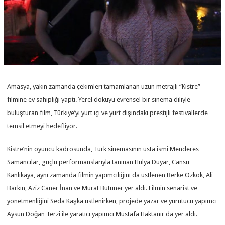
Amasya, yakın zamanda çekimleri tamamlanan uzun metrajlı “Kistre”
filmine ev sahipliği yaptı. Yerel dokuyu evrensel bir sinema diliyle
buluşturan film, Türkiye’yi yurt içi ve yurt dışındaki prestijli festivallerde
temsil etmeyi hedefliyor.
Kistre’nin oyuncu kadrosunda, Türk sinemasının usta ismi Menderes
Samancılar, güçlü performanslarıyla tanınan Hülya Duyar, Cansu
Kanlıkaya, aynı zamanda filmin yapımcılığını da üstlenen Berke Özkök, Ali
Barkın, Aziz Caner İnan ve Murat Bütüner yer aldı. Filmin senarist ve
yönetmenliğini Seda Kaşka üstlenirken, projede yazar ve yürütücü yapımcı
Aysun Doğan Terzi ile yaratıcı yapımcı Mustafa Haktanır da yer aldı.