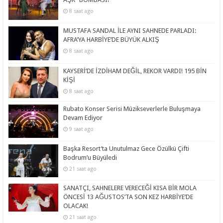
8 saat ago
MUSTAFA SANDAL İLE AYNI SAHNEDE PARLADI:
AFRA’YA HARBİYE’DE BÜYÜK ALKIŞ
8 saat ago
KAYSERİ’DE İZDİHAM DEĞİL, REKOR VARDI! 195 BİN
KİŞİ
8 saat ago
Rubato Konser Serisi Müzikseverlerle Buluşmaya
Devam Ediyor
9 saat ago
Başka Resort’ta Unutulmaz Gece Özülkü Çifti
Bodrum’u Büyüledi
21 saat ago
SANATÇI, SAHNELERE VERECEĞİ KISA BİR MOLA
ÖNCESİ 13 AĞUSTOS’TA SON KEZ HARBİYE’DE
OLACAK!
21 saat ago