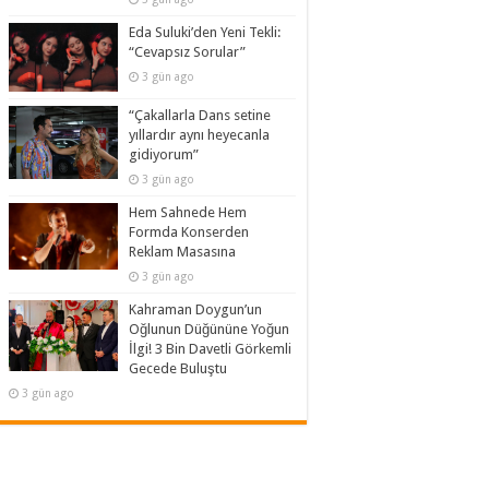
Eda Suluki’den Yeni Tekli:
“Cevapsız Sorular”
3 gün ago
“Çakallarla Dans setine
yıllardır aynı heyecanla
gidiyorum”
3 gün ago
Hem Sahnede Hem
Formda Konserden
Reklam Masasına
3 gün ago
Kahraman Doygun’un
Oğlunun Düğününe Yoğun
İlgi! 3 Bin Davetli Görkemli
Gecede Buluştu
3 gün ago