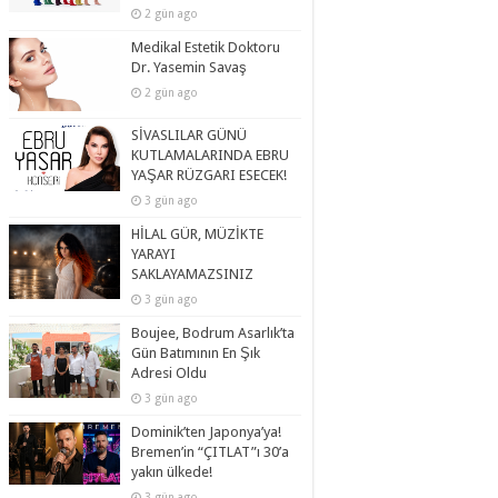
2 gün ago
Medikal Estetik Doktoru
Dr. Yasemin Savaş
2 gün ago
SİVASLILAR GÜNÜ
KUTLAMALARINDA EBRU
YAŞAR RÜZGARI ESECEK!
3 gün ago
HİLAL GÜR, MÜZİKTE
YARAYI
SAKLAYAMAZSINIZ
3 gün ago
Boujee, Bodrum Asarlık’ta
Gün Batımının En Şık
Adresi Oldu
3 gün ago
Dominik’ten Japonya’ya!
Bremen’in “ÇITLAT”ı 30’a
yakın ülkede!
3 gün ago