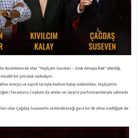
düzenlenecek olan “Yeşilçam Geceleri – Zevk Almaya Bak” etkinliği,
 müzikli bir yolculuk vadediyor.
e enerjisi ve esprili tarzıyla Kıvılcım Kalay üstlenirken, Yeşilçam’ın
öğen (Tecavüzcü Coşkun) da anıları ve sürpriz performanslarıyla sahnede
n biri olan Çağdaş Suseven’in seslendireceği gece bir ilk olma özelliğiyle de