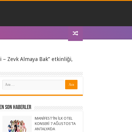
– Zevk Almaya Bak” etkinliği,
En Son Haberler
MANİFEST’İN İLK OTEL
KONSERİ 7 AĞUSTOS’TA
ANTALYA’DA