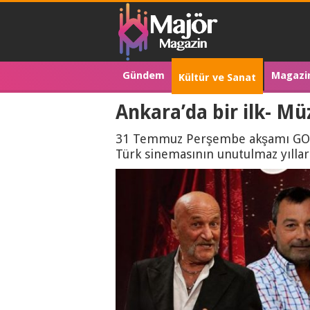
Gündem
Magazi
Kültür ve Sanat
Ankara’da bir ilk- Mü
31 Temmuz Perşembe akşamı GOPA 
Türk sinemasının unutulmaz yılları