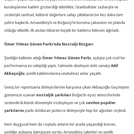
kuruluşlarının katılım gösterdiği etkinlikte, İstanbullular sazlarıyla ve
sözleriyle tarihsel, kültürel değerlere sahip çıktıklarını bir kez daha tüm
şehre haykırdı. Arnavutköy’ü ve Boğaziçi’ni koruma çabasının ön planda
olduğu etkinlik, ilk andan itibaren büyük bir katılımcı kitlesini ağırladı.
Ömer Yılmaz Güven Parkı’nda Nostalji Rüzgarı
Şenliğin kalbinin attığı
Ömer Yılmaz Güven Parkı
, açılışta çok özel bir
performansa ev sahipliği yaptı. Sahnede devleşen ünlü sanatçı
Adil
Akbaşoğlu
, şenlik katılımcılarına unutulmaz anlar yaşattı.
Geniş bir repertuarla dinleyicilerinin karşısına çıkan Akbaşoğlu Geçmişten
günümüze uzanan
nostaljik şarkıları
Boğaz’ın eşsiz atmosferinde
seslendirdi.Kendi dönemiyle özdeşleşen ve çok
sevilen popüler
şarkılarını
parkı dolduran yüzlerce dinleyiciyle hep bir ağızdan söyledi.
Hem duygusal hem de coşkulu anların bir arada yaşandığı konser,
şenliğin açılışına damgasını vurdu. Arnavutköy sakinleri ve şenlik