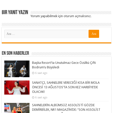
Bir yanıt yazın
Yorum yapabilmek için
oturum açmalısınız
.
En Son Haberler
Başka Resort’ta Unutulmaz Gece Özülkü Çifti
Bodrum’u Büyüledi
6 saat ago
SANATÇI, SAHNELERE VERECEĞİ KISA BİR MOLA
ÖNCESİ 13 AĞUSTOS’TA SON KEZ HARBİYE’DE
OLACAK!
6 saat ago
SAHNELERİN ALBÜMSÜZ ASSOLİSTİ GÖZDE
DEMİRBİLEK, NR1 MAGAZİN’DE: “SON ASSOLİST