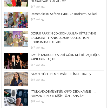
OLARAK VAR OLACAĞIM!”
7 saat ago
Demet Akalın, Sefo ve LVBEL C5 Bodrum’u Salladı
7 saat ago
ÖZGÜR ARAS’IN ÇOK KONUŞULAN KİTABI YENI
BASKISINI TITANIC LUXURY COLLECTION
BODRUM’DA KUTLADI
7 saat ago
SAYE İSTANBUL BY ARAKİ GÖRKEMLİ BİR AÇILIŞLA
KAPILARINI AÇTI!
7 saat ago
GAMZE YÜCEL’DEN SEVGİYE BİLİMSEL BAKIŞ
8 saat ago
“TÜRK AKADEMİSYENİN YAPAY ZEKÂ HAMLESİ…
PARMAK İZİNDEN KİŞİYE ÖZEL ANALİZ”
8 saat ago