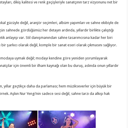
ayları, dikiş kalitesi ve renk geçişleriyle sanatçının tarz vizyonunu net bir
okal gücüyle değil, aranjör seçimleri, albüm yapımları ve sahne ekibiyle de
gün sahnede gördüğümüz her detayın ardında, yıllardır birlikte çalıştığı
tik anlayışı var. Stil danışmanından sahne tasarımcısına kadar her biri
 bir şarkıcı olarak değil, komple bir sanat eseri olarak çıkmasını sağlıyor.
e modaya uymak değil; modayı kendine göre yeniden yorumlayarak
natçılar için önemli bir ilham kaynağı olan bu duruş, aslında onun yıllardır
ın, yıllar geçtikçe daha da parlaması; hem müzikseverler için büyük bir
örnek. Aşkın Nur Yengi’nin sadece sesi değil, sahne tarzı da alkışı hak