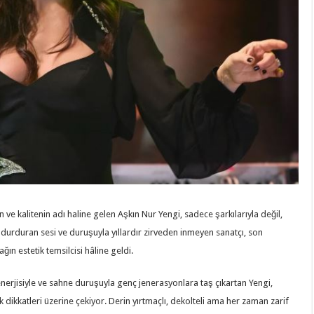
n ve kalitenin adı haline gelen Aşkın Nur Yengi, sadece şarkılarıyla değil,
durduran sesi ve duruşuyla yıllardır zirveden inmeyen sanatçı, son
ın estetik temsilcisi hâline geldi.
 enerjisiyle ve sahne duruşuyla genç jenerasyonlara taş çıkartan Yengi,
ikkatleri üzerine çekiyor. Derin yırtmaçlı, dekolteli ama her zaman zarif