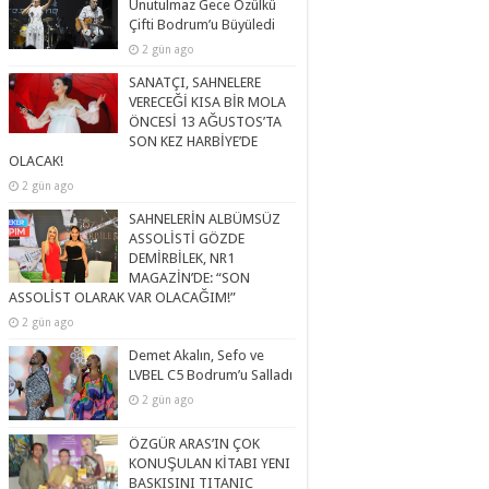
Unutulmaz Gece Özülkü
Çifti Bodrum’u Büyüledi
2 gün ago
SANATÇI, SAHNELERE
VERECEĞİ KISA BİR MOLA
ÖNCESİ 13 AĞUSTOS’TA
SON KEZ HARBİYE’DE
OLACAK!
2 gün ago
SAHNELERİN ALBÜMSÜZ
ASSOLİSTİ GÖZDE
DEMİRBİLEK, NR1
MAGAZİN’DE: “SON
ASSOLİST OLARAK VAR OLACAĞIM!”
2 gün ago
Demet Akalın, Sefo ve
LVBEL C5 Bodrum’u Salladı
2 gün ago
ÖZGÜR ARAS’IN ÇOK
KONUŞULAN KİTABI YENI
BASKISINI TITANIC