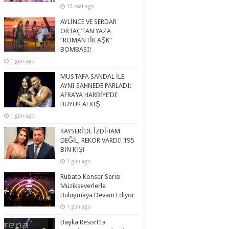
12 saat ago
AYLİNCE VE SERDAR
ORTAÇ’TAN YAZA
“ROMANTİK AŞK”
BOMBASI!
1 gün ago
MUSTAFA SANDAL İLE
AYNI SAHNEDE PARLADI:
AFRA’YA HARBİYE’DE
BÜYÜK ALKIŞ
1 gün ago
KAYSERİ’DE İZDİHAM
DEĞİL, REKOR VARDI! 195
BİN KİŞİ
1 gün ago
Rubato Konser Serisi
Müzikseverlerle
Buluşmaya Devam Ediyor
1 gün ago
Başka Resort’ta