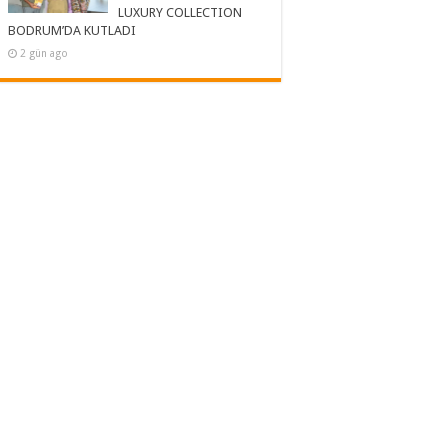
LUXURY COLLECTION
BODRUM’DA KUTLADI
2 gün ago