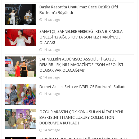
Başka Resort’ta Unutulmaz Gece Özülkü Çifti
Bodrum’u Büyüledi
14 saat ago
SANATÇI, SAHNELERE VERECEĞİ KISA BİR MOLA
ÖNCESİ 13 AĞUSTOS’TA SON KEZ HARBİYE’DE
OLACAK!
14 saat ago
SAHNELERİN ALBÜMSÜZ ASSOLİSTİ GÖZDE
DEMİRBİLEK, NR1 MAGAZİN’DE: “SON ASSOLİST
OLARAK VAR OLACAĞIM!”
14 saat ago
Demet Akalın, Sefo ve LVBEL C5 Bodrum’u Salladı
14 saat ago
ÖZGÜR ARAS’IN ÇOK KONUŞULAN KİTABI YENI
BASKISINI TITANIC LUXURY COLLECTION
BODRUM’DA KUTLADI
14 saat ago