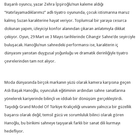
Başarılı oyuncu, yazar Zehra İpşiroğlu’nun kaleme aldığı
“Hatırlayamadıklarımız” adlı tiyatro oyununda, çocuk istismarına maruz
kalmış Suzan karakterine hayat veriyor. Toplumsal bir yaraya cesurca
dokunan yapım, izleyiciyi konfor alanından çıkaran anlatımıyla dikkat
çekiyor. Oyun, 29 Mart ve 3 Mayıs tarihlerinde Cihangir Sahne’de seyirciyle
buluşacak. Hanoğlu’nun sahnedeki performansı ise, karakterin iç
dünyasını yansıtan duygusal yoğunluğu ve dramatik derinliğiyle tiyatro
çevrelerinden tam not alıyor.
Moda dünyasında birçok markanın yüzü olarak kamera karşısına geçen
Aslı Başak Hanoğlu, oyunculuk eğitiminin ardından sahne sanatlarına
yönelerek kariyerinde bilinçli ve iddialı bir dönüşüm gerçekleştirdi.
Taşıdığı Grand Model Of Türkiye Kraliçeliği unvanını yalnızca bir güzellik
başarısı olarak değil, temsil gücü ve sorumluluk bilinci olarak gören
Hanoğlu, bu birikimi sahneye taşıyarak farklı bir sanat dili kurmayı
hedefliyor.