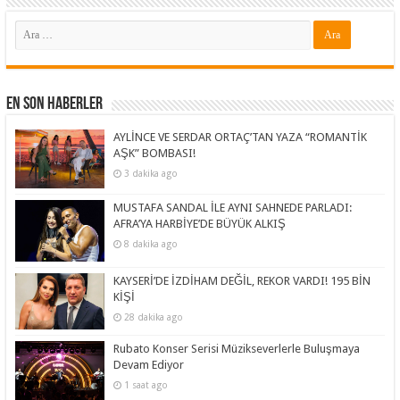
En Son Haberler
AYLİNCE VE SERDAR ORTAÇ’TAN YAZA “ROMANTİK
AŞK” BOMBASI!
3 dakika ago
MUSTAFA SANDAL İLE AYNI SAHNEDE PARLADI:
AFRA’YA HARBİYE’DE BÜYÜK ALKIŞ
8 dakika ago
KAYSERİ’DE İZDİHAM DEĞİL, REKOR VARDI! 195 BİN
KİŞİ
28 dakika ago
Rubato Konser Serisi Müzikseverlerle Buluşmaya
Devam Ediyor
1 saat ago