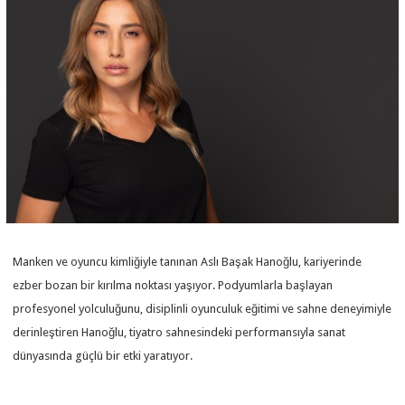
Manken ve oyuncu kimliğiyle tanınan Aslı Başak Hanoğlu, kariyerinde
ezber bozan bir kırılma noktası yaşıyor. Podyumlarla başlayan
profesyonel yolculuğunu, disiplinli oyunculuk eğitimi ve sahne deneyimiyle
derinleştiren Hanoğlu, tiyatro sahnesindeki performansıyla sanat
dünyasında güçlü bir etki yaratıyor.