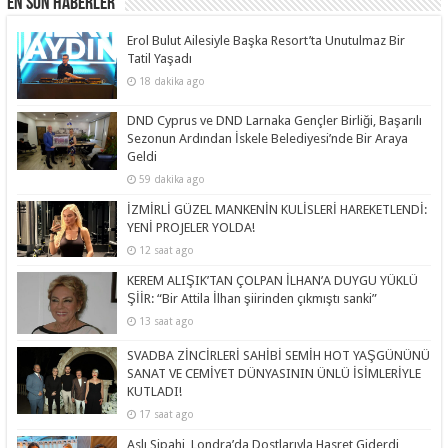
En Son Haberler
Erol Bulut Ailesiyle Başka Resort’ta Unutulmaz Bir
Tatil Yaşadı
18 dakika ago
DND Cyprus ve DND Larnaka Gençler Birliği, Başarılı
Sezonun Ardından İskele Belediyesi’nde Bir Araya
Geldi
59 dakika ago
İZMİRLİ GÜZEL MANKENİN KULİSLERİ HAREKETLENDİ:
YENİ PROJELER YOLDA!
12 saat ago
KEREM ALIŞIK’TAN ÇOLPAN İLHAN’A DUYGU YÜKLÜ
ŞİİR: “Bir Attila İlhan şiirinden çıkmıştı sanki”
13 saat ago
SVADBA ZİNCİRLERİ SAHİBİ SEMİH HOT YAŞGÜNÜNÜ
SANAT VE CEMİYET DÜNYASININ ÜNLÜ İSİMLERİYLE
KUTLADI!
17 saat ago
Aslı Sipahi, Londra’da Dostlarıyla Hasret Giderdi