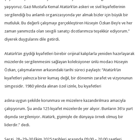
yaşıyoruz. Gazi Mustafa Kemal Atatürk’ün askeri ve sivil kıyafetlerinin
sergilendiği bu anlamlı organizasyonda yer almak bizler için büyük bir
mutluluk. Bu değerli çalışmayı gerçekleştiren Hüseyin Özkan Bey’e ve her
zaman yanımızda olan sevgili sanatçı dostlarımıza teşekkür ediyorum.”
diyerek duygularını dile getirdi.
Atatürk’ün giydiği kıyafetleri birebir orijinal kalıplarla yeniden hazırlayarak
müzelerde sergilenmesini sağlayan koleksiyoner ünlü modacı Hüseyin
Özkan, çalışmalarının arkasındaki tarihi süreci paylaştı: “Atatürk’ün
kıyafetleri yalnızca birer kumaş değil, bir dönemin zarafet ve vizyonunun
simgesidir. 1980 yılında alınan özel izinle, bu kıyafetleri
aslına uygun şekilde korunması ve müzelere kazandırılması amacıyla
çalışıyorum. Şu anda 125 kıyafet müzelerde yer alıyor. Bunların 36’sı yurt
dışında sergileniyor. Atatürk, giyimiyle de dünyaya örnek olmuş bir
liderdir.” dedi.
Sergi, 28–29–30 Ekim 2025 tarihleri arasında 09.00 – 20.00 saatleri