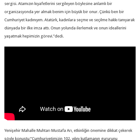
sergisi. Atamızın kıyafetlerini sergileyen böylesine anlamlı bir
organizasyonda yer almak benim için büyük bir onur. Çünkü ben bir
Cumhuriyet kadınıyım. Atatürk, kadınlara seçme ve seçilme hakkı tanıyarak
dünyada bir ilke imza attı. Onun yolunda ilerlemek ve onun ideallerini
yaşatmak hepimizin görevi.”dedi.
Yenişehir Mahalle Muhtarı Mustafa Arı, etkinliğin önemine dikkat çekerek
şöyle konuştu:“Cumhuriyetimizin 102. yılını kutlamanın gururunu