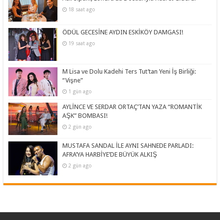
18 saat ago
ÖDÜL GECESİNE AYDIN ESKİKÖY DAMGASI!
19 saat ago
M Lisa ve Dolu Kadehi Ters Tut’tan Yeni İş Birliği:
“Vişne”
1 gün ago
AYLİNCE VE SERDAR ORTAÇ’TAN YAZA “ROMANTİK
AŞK” BOMBASI!
2 gün ago
MUSTAFA SANDAL İLE AYNI SAHNEDE PARLADI:
AFRA’YA HARBİYE’DE BÜYÜK ALKIŞ
2 gün ago