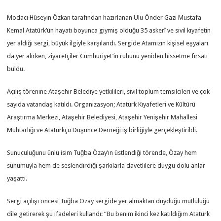
Modacı Hüseyin Özkan tarafından hazırlanan Ulu Önder Gazi Mustafa
Kemal Atatürk’ün hayatı boyunca giymiş olduğu 35 askerî ve sivil kıyafetin
yer aldığı sergi, büyük ilgiyle karşılandı. Sergide Atamızın kişisel eşyaları
da yer alırken, ziyaretçiler Cumhuriyet’in ruhunu yeniden hissetme fırsatı
buldu.
Açılış törenine Ataşehir Belediye yetkilileri, sivil toplum temsilcileri ve çok
sayıda vatandaş katıldı. Organizasyon; Atatürk Kıyafetleri ve Kültürü
Araştırma Merkezi, Ataşehir Belediyesi, Ataşehir Yenişehir Mahallesi
Muhtarlığı ve Atatürkçü Düşünce Derneği iş birliğiyle gerçekleştirildi.
Sunuculuğunu ünlü isim Tuğba Özay’ın üstlendiği törende, Özay hem
sunumuyla hem de seslendirdiği şarkılarla davetlilere duygu dolu anlar
yaşattı.
Sergi açılışı öncesi Tuğba Özay sergide yer almaktan duyduğu mutluluğu
dile getirerek şu ifadeleri kullandı: “Bu benim ikinci kez katıldığım Atatürk