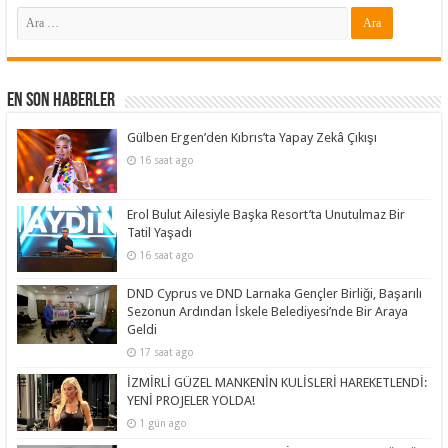
En Son Haberler
Gülben Ergen’den Kıbrıs’ta Yapay Zekâ Çıkışı
16 saat ago
Erol Bulut Ailesiyle Başka Resort’ta Unutulmaz Bir
Tatil Yaşadı
16 saat ago
DND Cyprus ve DND Larnaka Gençler Birliği, Başarılı
Sezonun Ardından İskele Belediyesi’nde Bir Araya
Geldi
17 saat ago
İZMİRLİ GÜZEL MANKENİN KULİSLERİ HAREKETLENDİ:
YENİ PROJELER YOLDA!
1 gün ago