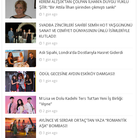
KEREM ALIŞIK’TAN ÇOLPAN İLHAN’A DUYGU YÜKLÜ
ŞİİR: “Bir Attila İlhan şiirinden çıkmıştı sanki”
1 gün ago
SVADBA ZİNCİRLERİ SAHİBİ SEMİH HOT YAŞGÜNÜNÜ
SANAT VE CEMİYET DÜNYASININ ÜNLÜ İSİMLERİYLE
KUTLADI!
1 gün ago
Aslı Sipahi, Londra’da Dostlarıyla Hasret Giderdi
1 gün ago
ÖDÜL GECESİNE AYDIN ESKİKÖY DAMGASI!
1 gün ago
M Lisa ve Dolu Kadehi Ters Tut’tan Yeni İş Birliği:
“Vişne”
2 gün ago
AYLİNCE VE SERDAR ORTAÇ’TAN YAZA “ROMANTİK
AŞK” BOMBASI!
3 gün ago