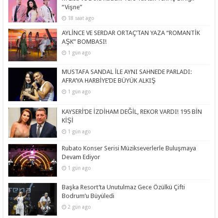
“Vişne”
18 saat ago
AYLİNCE VE SERDAR ORTAÇ’TAN YAZA “ROMANTİK
AŞK” BOMBASI!
1 gün ago
MUSTAFA SANDAL İLE AYNI SAHNEDE PARLADI:
AFRA’YA HARBİYE’DE BÜYÜK ALKIŞ
1 gün ago
KAYSERİ’DE İZDİHAM DEĞİL, REKOR VARDI! 195 BİN
KİŞİ
1 gün ago
Rubato Konser Serisi Müzikseverlerle Buluşmaya
Devam Ediyor
1 gün ago
Başka Resort’ta Unutulmaz Gece Özülkü Çifti
Bodrum’u Büyüledi
2 gün ago