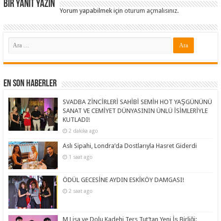
Bir yanıt yazın
Yorum yapabilmek için
oturum açmalısınız
.
En Son Haberler
SVADBA ZİNCİRLERİ SAHİBİ SEMİH HOT YAŞGÜNÜNÜ
SANAT VE CEMİYET DÜNYASININ ÜNLÜ İSİMLERİYLE
KUTLADI!
2 dakika ago
Aslı Sipahi, Londra’da Dostlarıyla Hasret Giderdi
1 saat ago
ÖDÜL GECESİNE AYDIN ESKİKÖY DAMGASI!
2 saat ago
M Lisa ve Dolu Kadehi Ters Tut’tan Yeni İş Birliği: