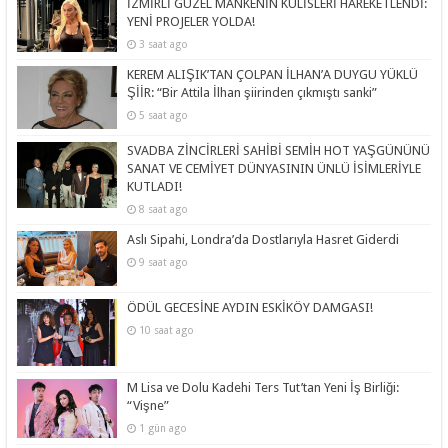
İZMİRLİ GÜZEL MANKENİN KULİSLERİ HAREKETLENDİ:
YENİ PROJELER YOLDA!
3 saat ago
KEREM ALIŞIK’TAN ÇOLPAN İLHAN’A DUYGU YÜKLÜ
ŞİİR: “Bir Attila İlhan şiirinden çıkmıştı sanki”
5 saat ago
SVADBA ZİNCİRLERİ SAHİBİ SEMİH HOT YAŞGÜNÜNÜ
SANAT VE CEMİYET DÜNYASININ ÜNLÜ İSİMLERİYLE
KUTLADI!
8 saat ago
Aslı Sipahi, Londra’da Dostlarıyla Hasret Giderdi
9 saat ago
ÖDÜL GECESİNE AYDIN ESKİKÖY DAMGASI!
10 saat ago
M Lisa ve Dolu Kadehi Ters Tut’tan Yeni İş Birliği:
“Vişne”
1 gün ago