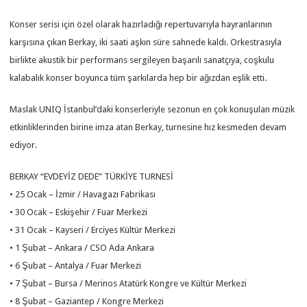
Konser serisi için özel olarak hazırladığı repertuvarıyla hayranlarının
karşısına çıkan Berkay, iki saati aşkın süre sahnede kaldı. Orkestrasıyla
birlikte akustik bir performans sergileyen başarılı sanatçıya, coşkulu
kalabalık konser boyunca tüm şarkılarda hep bir ağızdan eşlik etti.
Maslak UNIQ İstanbul’daki konserleriyle sezonun en çok konuşulan müzik
etkinliklerinden birine imza atan Berkay, turnesine hız kesmeden devam
ediyor.
BERKAY “EVDEYİZ DEDE” TÜRKİYE TURNESİ
• 25 Ocak – İzmir / Havagazı Fabrikası
• 30 Ocak – Eskişehir / Fuar Merkezi
• 31 Ocak – Kayseri / Erciyes Kültür Merkezi
• 1 Şubat – Ankara / CSO Ada Ankara
• 6 Şubat – Antalya / Fuar Merkezi
• 7 Şubat – Bursa / Merinos Atatürk Kongre ve Kültür Merkezi
• 8 Şubat – Gaziantep / Kongre Merkezi