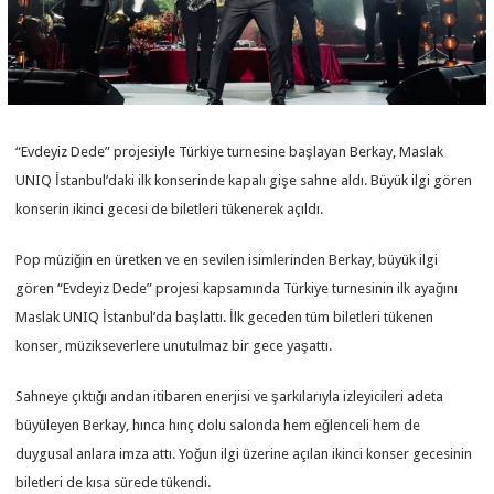
“Evdeyiz Dede” projesiyle Türkiye turnesine başlayan Berkay, Maslak
UNIQ İstanbul’daki ilk konserinde kapalı gişe sahne aldı. Büyük ilgi gören
konserin ikinci gecesi de biletleri tükenerek açıldı.
Pop müziğin en üretken ve en sevilen isimlerinden Berkay, büyük ilgi
gören “Evdeyiz Dede” projesi kapsamında Türkiye turnesinin ilk ayağını
Maslak UNIQ İstanbul’da başlattı. İlk geceden tüm biletleri tükenen
konser, müzikseverlere unutulmaz bir gece yaşattı.
Sahneye çıktığı andan itibaren enerjisi ve şarkılarıyla izleyicileri adeta
büyüleyen Berkay, hınca hınç dolu salonda hem eğlenceli hem de
duygusal anlara imza attı. Yoğun ilgi üzerine açılan ikinci konser gecesinin
biletleri de kısa sürede tükendi.