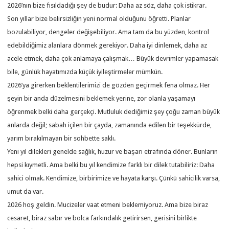
2026’nın bize fısıldadığı şey de budur: Daha az söz, daha çok istikrar.
Son yıllar bize belirsizliğin yeni normal olduğunu öğretti. Planlar
bozulabiliyor, dengeler değişebiliyor. Ama tam da bu yüzden, kontrol
edebildiğimiz alanlara dönmek gerekiyor. Daha iyi dinlemek, daha az
acele etmek, daha çok anlamaya çalışmak… Büyük devrimler yapamasak
bile, günlük hayatımızda küçük iyileştirmeler mümkün.
2026’ya girerken beklentilerimizi de gözden geçirmek fena olmaz. Her
şeyin bir anda düzelmesini beklemek yerine, zor olanla yaşamayı
öğrenmek belki daha gerçekçi. Mutluluk dediğimiz şey çoğu zaman büyük
anlarda değil; sabah içilen bir çayda, zamanında edilen bir teşekkürde,
yarım bırakılmayan bir sohbette saklı.
Yeni yıl dilekleri genelde sağlık, huzur ve başarı etrafında döner. Bunların
hepsi kıymetli. Ama belki bu yıl kendimize farklı bir dilek tutabiliriz: Daha
sahici olmak. Kendimize, birbirimize ve hayata karşı. Çünkü sahicilik varsa,
umut da var.
2026 hoş geldin. Mucizeler vaat etmeni beklemiyoruz. Ama bize biraz
cesaret, biraz sabır ve bolca farkındalık getirirsen, gerisini birlikte