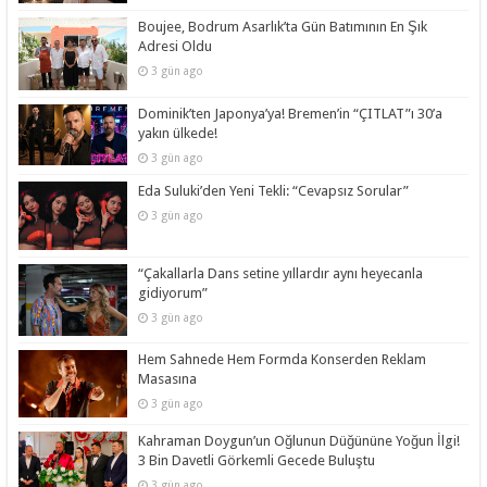
Boujee, Bodrum Asarlık’ta Gün Batımının En Şık
Adresi Oldu
3 gün ago
Dominik’ten Japonya’ya! Bremen’in “ÇITLAT”ı 30’a
yakın ülkede!
3 gün ago
Eda Suluki’den Yeni Tekli: “Cevapsız Sorular”
3 gün ago
“Çakallarla Dans setine yıllardır aynı heyecanla
gidiyorum”
3 gün ago
Hem Sahnede Hem Formda Konserden Reklam
Masasına
3 gün ago
Kahraman Doygun’un Oğlunun Düğününe Yoğun İlgi!
3 Bin Davetli Görkemli Gecede Buluştu
3 gün ago