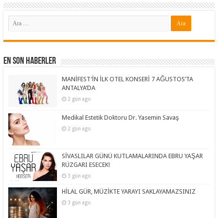
En Son Haberler
MANİFEST’İN İLK OTEL KONSERİ 7 AĞUSTOS’TA
ANTALYA’DA
2 gün ago
Medikal Estetik Doktoru Dr. Yasemin Savaş
2 gün ago
SİVASLILAR GÜNÜ KUTLAMALARINDA EBRU YAŞAR
RÜZGARI ESECEK!
3 gün ago
HİLAL GÜR, MÜZİKTE YARAYI SAKLAYAMAZSINIZ
3 gün ago