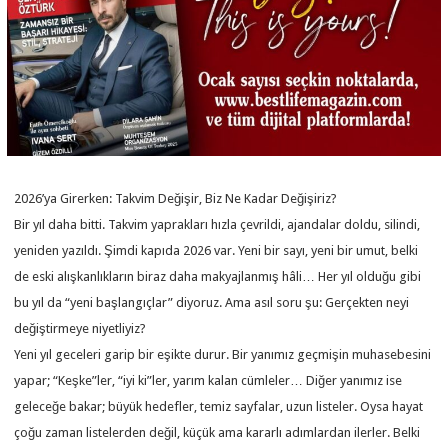
2026’ya Girerken: Takvim Değişir, Biz Ne Kadar Değişiriz?
Bir yıl daha bitti. Takvim yaprakları hızla çevrildi, ajandalar doldu, silindi,
yeniden yazıldı. Şimdi kapıda 2026 var. Yeni bir sayı, yeni bir umut, belki
de eski alışkanlıkların biraz daha makyajlanmış hâli… Her yıl olduğu gibi
bu yıl da “yeni başlangıçlar” diyoruz. Ama asıl soru şu: Gerçekten neyi
değiştirmeye niyetliyiz?
Yeni yıl geceleri garip bir eşikte durur. Bir yanımız geçmişin muhasebesini
yapar; “Keşke”ler, “iyi ki”ler, yarım kalan cümleler… Diğer yanımız ise
geleceğe bakar; büyük hedefler, temiz sayfalar, uzun listeler. Oysa hayat
çoğu zaman listelerden değil, küçük ama kararlı adımlardan ilerler. Belki