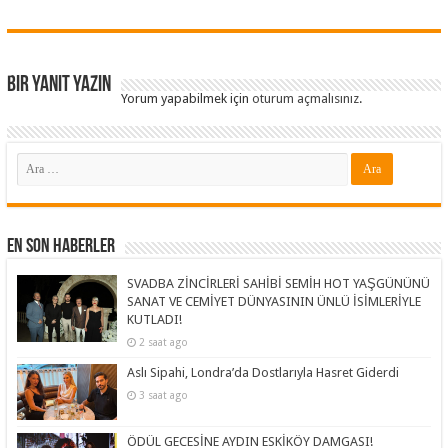
Bir yanıt yazın
Yorum yapabilmek için
oturum açmalısınız
.
En Son Haberler
SVADBA ZİNCİRLERİ SAHİBİ SEMİH HOT YAŞGÜNÜNÜ
SANAT VE CEMİYET DÜNYASININ ÜNLÜ İSİMLERİYLE
KUTLADI!
2 saat ago
Aslı Sipahi, Londra’da Dostlarıyla Hasret Giderdi
3 saat ago
ÖDÜL GECESİNE AYDIN ESKİKÖY DAMGASI!