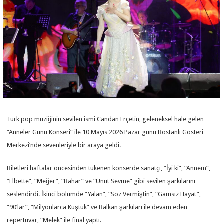
Türk pop müziğinin sevilen ismi Candan Erçetin, geleneksel hale gelen
“Anneler Günü Konseri” ile 10 Mayıs 2026 Pazar günü Bostanlı Gösteri
Merkezi’nde sevenleriyle bir araya geldi.
Biletleri haftalar öncesinden tükenen konserde sanatçı, “İyi ki”, “Annem”,
“Elbette”, “Meğer”, “Bahar” ve “Unut Sevme” gibi sevilen şarkılarını
seslendirdi. İkinci bölümde “Yalan”, “Söz Vermiştin”, “Gamsız Hayat”,
“90’lar”, “Milyonlarca Kuştuk” ve Balkan şarkıları ile devam eden
repertuvar, “Melek” ile final yaptı.