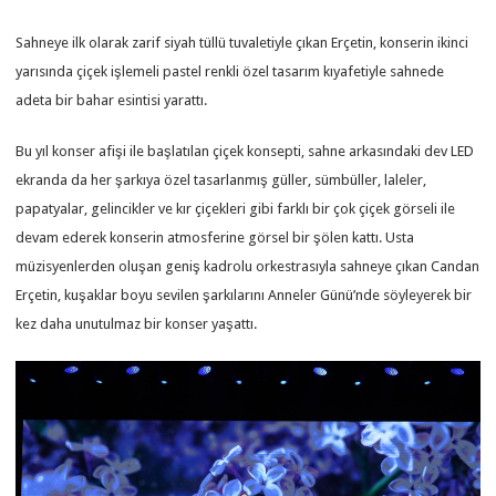
Sahneye ilk olarak zarif siyah tüllü tuvaletiyle çıkan Erçetin, konserin ikinci
yarısında çiçek işlemeli pastel renkli özel tasarım kıyafetiyle sahnede
adeta bir bahar esintisi yarattı.
Bu yıl konser afişi ile başlatılan çiçek konsepti, sahne arkasındaki dev LED
ekranda da her şarkıya özel tasarlanmış güller, sümbüller, laleler,
papatyalar, gelincikler ve kır çiçekleri gibi farklı bir çok çiçek görseli ile
devam ederek konserin atmosferine görsel bir şölen kattı. Usta
müzisyenlerden oluşan geniş kadrolu orkestrasıyla sahneye çıkan Candan
Erçetin, kuşaklar boyu sevilen şarkılarını Anneler Günü’nde söyleyerek bir
kez daha unutulmaz bir konser yaşattı.