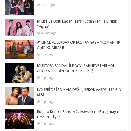
4 saat ago
M Lisa ve Dolu Kadehi Ters Tut’tan Yeni İş Birliği:
“Vişne”
20 saat ago
AYLİNCE VE SERDAR ORTAÇ’TAN YAZA “ROMANTİK
AŞK” BOMBASI!
1 gün ago
MUSTAFA SANDAL İLE AYNI SAHNEDE PARLADI:
AFRA’YA HARBİYE’DE BÜYÜK ALKIŞ
1 gün ago
KAYSERİ’DE İZDİHAM DEĞİL, REKOR VARDI! 195 BİN
KİŞİ
1 gün ago
Rubato Konser Serisi Müzikseverlerle Buluşmaya
Devam Ediyor
1 gün ago