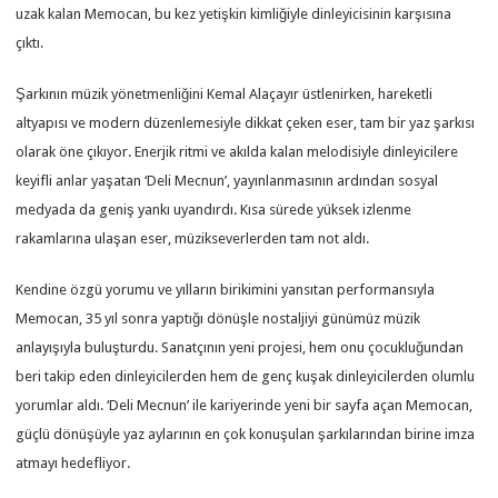
uzak kalan Memocan, bu kez yetişkin kimliğiyle dinleyicisinin karşısına
çıktı.
Şarkının müzik yönetmenliğini Kemal Alaçayır üstlenirken, hareketli
altyapısı ve modern düzenlemesiyle dikkat çeken eser, tam bir yaz şarkısı
olarak öne çıkıyor. Enerjik ritmi ve akılda kalan melodisiyle dinleyicilere
keyifli anlar yaşatan ‘Deli Mecnun’, yayınlanmasının ardından sosyal
medyada da geniş yankı uyandırdı. Kısa sürede yüksek izlenme
rakamlarına ulaşan eser, müzikseverlerden tam not aldı.
Kendine özgü yorumu ve yılların birikimini yansıtan performansıyla
Memocan, 35 yıl sonra yaptığı dönüşle nostaljiyi günümüz müzik
anlayışıyla buluşturdu. Sanatçının yeni projesi, hem onu çocukluğundan
beri takip eden dinleyicilerden hem de genç kuşak dinleyicilerden olumlu
yorumlar aldı. ‘Deli Mecnun’ ile kariyerinde yeni bir sayfa açan Memocan,
güçlü dönüşüyle yaz aylarının en çok konuşulan şarkılarından birine imza
atmayı hedefliyor.