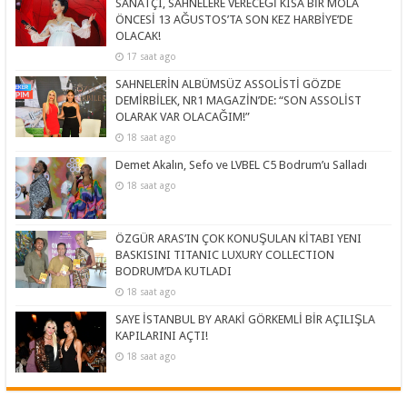
SANATÇI, SAHNELERE VERECEĞİ KISA BİR MOLA
ÖNCESİ 13 AĞUSTOS’TA SON KEZ HARBİYE’DE
OLACAK!
17 saat ago
SAHNELERİN ALBÜMSÜZ ASSOLİSTİ GÖZDE
DEMİRBİLEK, NR1 MAGAZİN’DE: “SON ASSOLİST
OLARAK VAR OLACAĞIM!”
18 saat ago
Demet Akalın, Sefo ve LVBEL C5 Bodrum’u Salladı
18 saat ago
ÖZGÜR ARAS’IN ÇOK KONUŞULAN KİTABI YENI
BASKISINI TITANIC LUXURY COLLECTION
BODRUM’DA KUTLADI
18 saat ago
SAYE İSTANBUL BY ARAKİ GÖRKEMLİ BİR AÇILIŞLA
KAPILARINI AÇTI!
18 saat ago