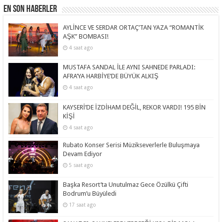
En Son Haberler
AYLİNCE VE SERDAR ORTAÇ’TAN YAZA “ROMANTİK
AŞK” BOMBASI!
4 saat ago
MUSTAFA SANDAL İLE AYNI SAHNEDE PARLADI:
AFRA’YA HARBİYE’DE BÜYÜK ALKIŞ
4 saat ago
KAYSERİ’DE İZDİHAM DEĞİL, REKOR VARDI! 195 BİN
KİŞİ
4 saat ago
Rubato Konser Serisi Müzikseverlerle Buluşmaya
Devam Ediyor
5 saat ago
Başka Resort’ta Unutulmaz Gece Özülkü Çifti
Bodrum’u Büyüledi
17 saat ago