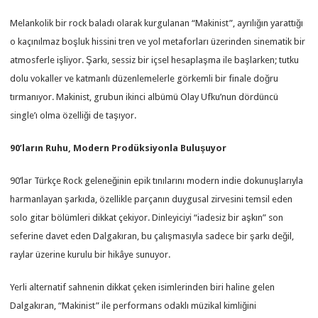
Melankolik bir rock baladı olarak kurgulanan “Makinist”, ayrılığın yarattığı
o kaçınılmaz boşluk hissini tren ve yol metaforları üzerinden sinematik bir
atmosferle işliyor. Şarkı, sessiz bir içsel hesaplaşma ile başlarken; tutku
dolu vokaller ve katmanlı düzenlemelerle görkemli bir finale doğru
tırmanıyor. Makinist, grubun ikinci albümü Olay Ufku’nun dördüncü
single’ı olma özelliği de taşıyor.
90’ların Ruhu, Modern Prodüksiyonla Buluşuyor
90’lar Türkçe Rock geleneğinin epik tınılarını modern indie dokunuşlarıyla
harmanlayan şarkıda, özellikle parçanın duygusal zirvesini temsil eden
solo gitar bölümleri dikkat çekiyor. Dinleyiciyi “iadesiz bir aşkın” son
seferine davet eden Dalgakıran, bu çalışmasıyla sadece bir şarkı değil,
raylar üzerine kurulu bir hikâye sunuyor.
Yerli alternatif sahnenin dikkat çeken isimlerinden biri haline gelen
Dalgakıran, “Makinist” ile performans odaklı müzikal kimliğini