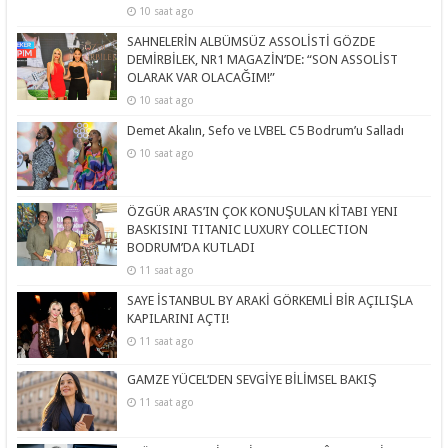
10 saat ago
SAHNELERİN ALBÜMSÜZ ASSOLİSTİ GÖZDE
DEMİRBİLEK, NR1 MAGAZİN’DE: “SON ASSOLİST
OLARAK VAR OLACAĞIM!”
10 saat ago
Demet Akalın, Sefo ve LVBEL C5 Bodrum’u Salladı
10 saat ago
ÖZGÜR ARAS’IN ÇOK KONUŞULAN KİTABI YENI
BASKISINI TITANIC LUXURY COLLECTION
BODRUM’DA KUTLADI
11 saat ago
SAYE İSTANBUL BY ARAKİ GÖRKEMLİ BİR AÇILIŞLA
KAPILARINI AÇTI!
11 saat ago
GAMZE YÜCEL’DEN SEVGİYE BİLİMSEL BAKIŞ
11 saat ago