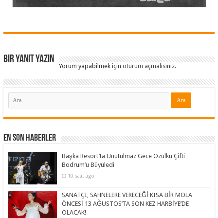
Bir yanıt yazın
Yorum yapabilmek için
oturum açmalısınız
.
En Son Haberler
Başka Resort’ta Unutulmaz Gece Özülkü Çifti
Bodrum’u Büyüledi
10 saat ago
SANATÇI, SAHNELERE VERECEĞİ KISA BİR MOLA
ÖNCESİ 13 AĞUSTOS’TA SON KEZ HARBİYE’DE
OLACAK!