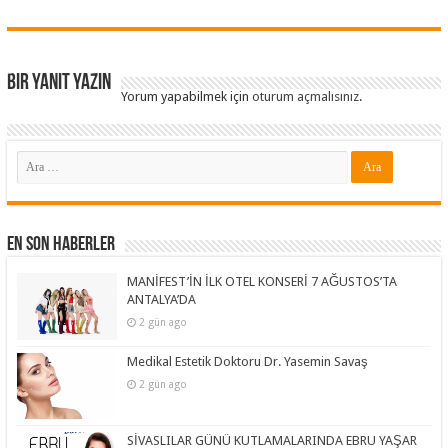
Bir yanıt yazın
Yorum yapabilmek için
oturum açmalısınız
.
En Son Haberler
MANİFEST’İN İLK OTEL KONSERİ 7 AĞUSTOS’TA
ANTALYA’DA
2 gün ago
Medikal Estetik Doktoru Dr. Yasemin Savaş
2 gün ago
SİVASLILAR GÜNÜ KUTLAMALARINDA EBRU YAŞAR