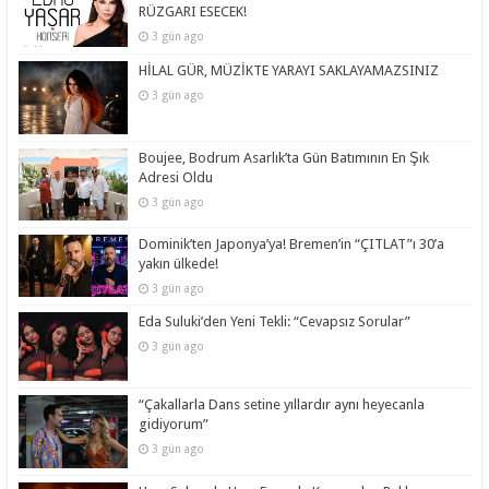
RÜZGARI ESECEK!
3 gün ago
HİLAL GÜR, MÜZİKTE YARAYI SAKLAYAMAZSINIZ
3 gün ago
Boujee, Bodrum Asarlık’ta Gün Batımının En Şık
Adresi Oldu
3 gün ago
Dominik’ten Japonya’ya! Bremen’in “ÇITLAT”ı 30’a
yakın ülkede!
3 gün ago
Eda Suluki’den Yeni Tekli: “Cevapsız Sorular”
3 gün ago
“Çakallarla Dans setine yıllardır aynı heyecanla
gidiyorum”
3 gün ago