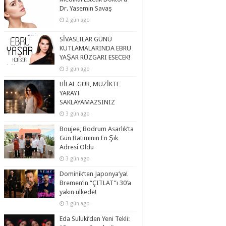
Dr. Yasemin Savaş
2 gün ago
SİVASLILAR GÜNÜ
KUTLAMALARINDA EBRU
YAŞAR RÜZGARI ESECEK!
3 gün ago
HİLAL GÜR, MÜZİKTE
YARAYI
SAKLAYAMAZSINIZ
3 gün ago
Boujee, Bodrum Asarlık’ta
Gün Batımının En Şık
Adresi Oldu
3 gün ago
Dominik’ten Japonya’ya!
Bremen’in “ÇITLAT”ı 30’a
yakın ülkede!
3 gün ago
Eda Suluki’den Yeni Tekli: