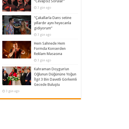
“Cevapsız Sorular”
3 gün ago
“Çakallarla Dans setine
yıllardır aynı heyecanla
gidiyorum”
3 gün ago
Hem Sahnede Hem
Formda Konserden
Reklam Masasına
3 gün ago
Kahraman Doygun’un
Oğlunun Düğününe Yoğun
İlgi! 3 Bin Davetli Görkemli
Gecede Buluştu
3 gün ago