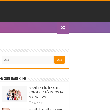
I
En Son Haberler
MANİFEST’İN İLK OTEL
KONSERİ 7 AĞUSTOS’TA
ANTALYA’DA
2 gün ago
Medikal Estetik Doktoru