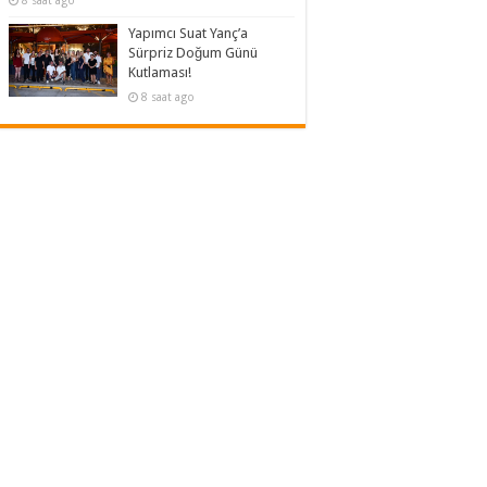
8 saat ago
Yapımcı Suat Yanç’a
Sürpriz Doğum Günü
Kutlaması!
8 saat ago