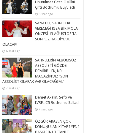
Unutulmaz Gece Özülkü
Çifti Bodrum’u Büyüledi
6 saat ago
SANATÇI, SAHNELERE
VERECEĞİ KISA BİR MOLA
ÖNCESİ 13 AĞUSTOS’TA
SON KEZ HARBİYE’DE
OLACAK!
6 saat ago
SAHNELERİN ALBÜMSÜZ
ASSOLİSTİ GÖZDE
DEMİRBİLEK, NR1
MAGAZİN’DE: “SON
ASSOLİST OLARAK VAR OLACAĞIM!”
7 saat ago
Demet Akalın, Sefo ve
LVBEL C5 Bodrum’u Salladı
7 saat ago
ÖZGÜR ARAS’IN ÇOK
KONUŞULAN KİTABI YENI
BASKISINI TITANIC