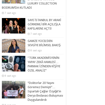
LUXURY COLLECTION
BODRUM’DA KUTLADI
7 saat ago
SAYE İSTANBUL BY ARAKİ
GÖRKEMLİ BİR AÇILIŞLA
KAPILARINI AÇTI!
7 saat ago
GAMZE YÜCEL’DEN
SEVGİYE BİLİMSEL BAKIŞ
8 saat ago
“TÜRK AKADEMİSYENİN
YAPAY ZEKÂ HAMLESİ…
PARMAK İZİNDEN KİŞİYE
ÖZEL ANALİZ”
8 saat ago
“Doktorlar 20 Yaşını
Göremez Demişti”…
Ispartalı Çağlar Özyiğit’in
Derya Bedavacı Buluşması
Duygulandırdı