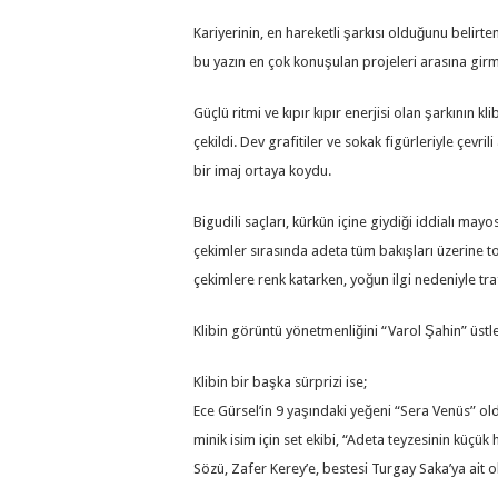
Kariyerinin, en hareketli şarkısı olduğunu belirten
bu yazın en çok konuşulan projeleri arasına gir
Güçlü ritmi ve kıpır kıpır enerjisi olan şarkının k
çekildi. Dev grafitiler ve sokak figürleriyle çev
bir imaj ortaya koydu.
Bigudili saçları, kürkün içine giydiği iddialı may
çekimler sırasında adeta tüm bakışları üzerine to
çekimlere renk katarken, yoğun ilgi nedeniyle t
Klibin görüntü yönetmenliğini “Varol Şahin” üstlen
Klibin bir başka sürprizi ise;
Ece Gürsel’in 9 yaşındaki yeğeni “Sera Venüs” ol
minik isim için set ekibi, “Adeta teyzesinin küçük
Sözü, Zafer Kerey’e, bestesi Turgay Saka’ya ait o