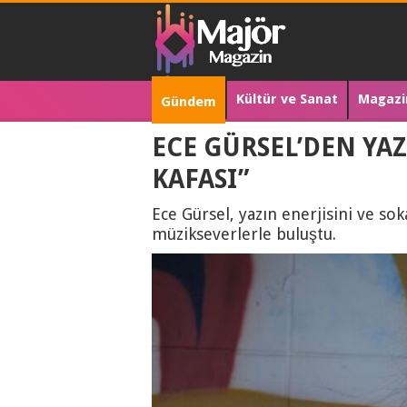
Kültür ve Sanat
Magazi
Gündem
ECE GÜRSEL’DEN YAZ
KAFASI”
Ece Gürsel, yazın enerjisini ve so
müzikseverlerle buluştu.