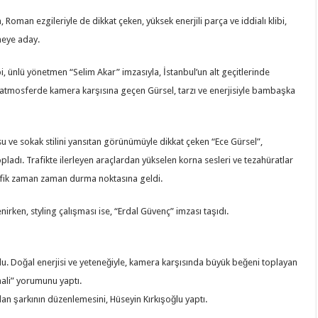
, Roman ezgileriyle de dikkat çeken, yüksek enerjili parça ve iddialı klibi,
meye aday.
libi, ünlü yönetmen “Selim Akar” imzasıyla, İstanbul’un alt geçitlerinde
rili atmosferde kamera karşısına geçen Gürsel, tarzı ve enerjisiyle bambaşka
osu ve sokak stilini yansıtan görünümüyle dikkat çeken “Ece Gürsel”,
pladı. Trafikte ilerleyen araçlardan yükselen korna sesleri ve tezahüratlar
rafik zaman zaman durma noktasına geldi.
irken, styling çalışması ise, “Erdal Güvenç” imzası taşıdı.
du. Doğal enerjisi ve yeteneğiyle, kamera karşısında büyük beğeni toplayan
 hali” yorumunu yaptı.
lan şarkının düzenlemesini, Hüseyin Kırkışoğlu yaptı.