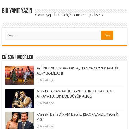
Bir yanıt yazın
Yorum yapabilmek için
oturum açmalısınız
.
En Son Haberler
AYLİNCE VE SERDAR ORTAÇ’TAN YAZA “ROMANTİK
AŞK” BOMBASI!
6 saat ago
MUSTAFA SANDAL İLE AYNI SAHNEDE PARLADI:
AFRA’YA HARBİYE’DE BÜYÜK ALKIŞ
6 saat ago
KAYSERİ’DE İZDİHAM DEĞİL, REKOR VARDI! 195 BİN
KİŞİ
6 saat ago