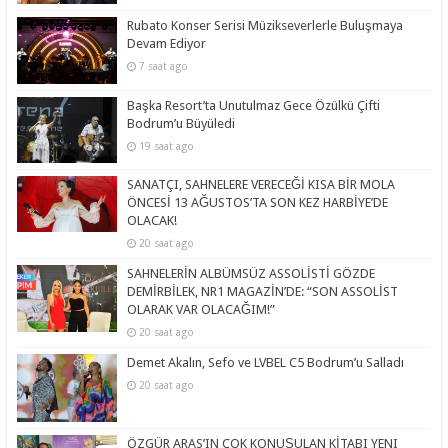
Rubato Konser Serisi Müzikseverlerle Buluşmaya
Devam Ediyor
7 saat ago
Başka Resort’ta Unutulmaz Gece Özülkü Çifti
Bodrum’u Büyüledi
19 saat ago
SANATÇI, SAHNELERE VERECEĞİ KISA BİR MOLA
ÖNCESİ 13 AĞUSTOS’TA SON KEZ HARBİYE’DE
OLACAK!
20 saat ago
SAHNELERİN ALBÜMSÜZ ASSOLİSTİ GÖZDE
DEMİRBİLEK, NR1 MAGAZİN’DE: “SON ASSOLİST
OLARAK VAR OLACAĞIM!”
20 saat ago
Demet Akalın, Sefo ve LVBEL C5 Bodrum’u Salladı
20 saat ago
ÖZGÜR ARAS’IN ÇOK KONUŞULAN KİTABI YENI