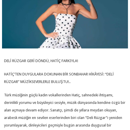
DELİ RÜZGAR GERİ DÖNDÜ, HATİÇ FARKIYLA!
HATİÇ’TEN DUYGULARA DOKUNAN BİR SONBAHAR HİKÂYESİ: “DELİ
RÜZGAR” MÜZİKSEVERLERLE BULUŞTU!..
Türk müziğinin güçlü kadın vokallerinden Hatiç, sahnedeki ihtişamı,
derinlikli yorumu ve büyüleyici sesiyle, müzik dünyasında kendine özgü bir
alan açmaya devam ediyor. Sanatçı, şimdi de yıllara meydan okuyan,
arabesk müziğin en sevilen eserlerinden biri olan “Deli Rüzgar”ı yeniden
yorumlayarak, dinleyicileri geçmişle bugün arasında duygusal bir