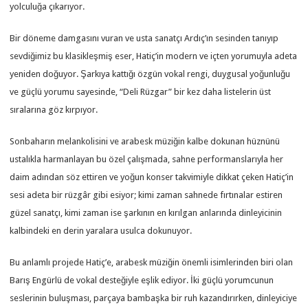
yolculuğa çıkarıyor.
Bir döneme damgasını vuran ve usta sanatçı Ardıç’ın sesinden tanıyıp
sevdiğimiz bu klasikleşmiş eser, Hatiç’in modern ve içten yorumuyla adeta
yeniden doğuyor. Şarkıya kattığı özgün vokal rengi, duygusal yoğunluğu
ve güçlü yorumu sayesinde, “Deli Rüzgar” bir kez daha listelerin üst
sıralarına göz kırpıyor.
Sonbaharın melankolisini ve arabesk müziğin kalbe dokunan hüznünü
ustalıkla harmanlayan bu özel çalışmada, sahne performanslarıyla her
daim adından söz ettiren ve yoğun konser takvimiyle dikkat çeken Hatiç’in
sesi adeta bir rüzgâr gibi esiyor; kimi zaman sahnede fırtınalar estiren
güzel sanatçı, kimi zaman ise şarkının en kırılgan anlarında dinleyicinin
kalbindeki en derin yaralara usulca dokunuyor.
Bu anlamlı projede Hatiç’e, arabesk müziğin önemli isimlerinden biri olan
Barış Engürlü de vokal desteğiyle eşlik ediyor. İki güçlü yorumcunun
seslerinin buluşması, parçaya bambaşka bir ruh kazandırırken, dinleyiciye