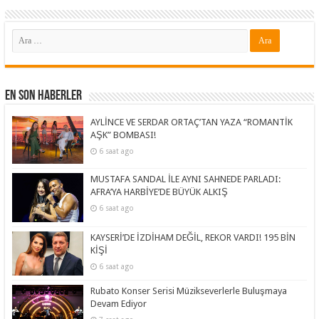
En Son Haberler
AYLİNCE VE SERDAR ORTAÇ’TAN YAZA “ROMANTİK
AŞK” BOMBASI!
6 saat ago
MUSTAFA SANDAL İLE AYNI SAHNEDE PARLADI:
AFRA’YA HARBİYE’DE BÜYÜK ALKIŞ
6 saat ago
KAYSERİ’DE İZDİHAM DEĞİL, REKOR VARDI! 195 BİN
KİŞİ
6 saat ago
Rubato Konser Serisi Müzikseverlerle Buluşmaya
Devam Ediyor