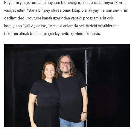
Hayatımı yazıyorum ama hayatım bitmediği için kitap da bitmiyor. Kızıma
vasiyet ettim: “Bana bir şey olursa bunu kitap olarak yayınlarsan sevinirim
dedim” dedi. Youtube kanalı üzerinden yaptığı programlarla çok
konuşulan Eylül Aşkın ise, “Mesleki anlamda sektördeki büyüklerimin
takdirini almak benim için çok kıymetli.” şeklinde konuştu.