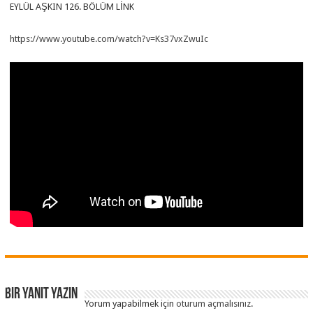
EYLÜL AŞKIN 126. BÖLÜM LİNK
https://www.youtube.com/watch?v=Ks37vxZwuIc
Bir yanıt yazın
Yorum yapabilmek için
oturum açmalısınız
.