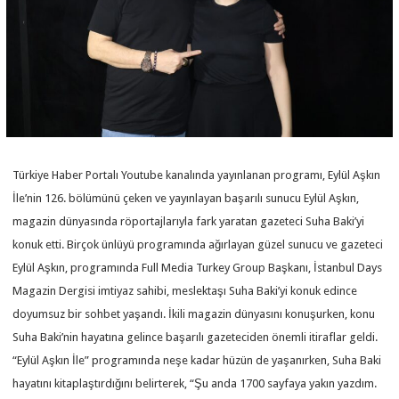
Türkiye Haber Portalı Youtube kanalında yayınlanan programı, Eylül Aşkın
İle’nin 126. bölümünü çeken ve yayınlayan başarılı sunucu Eylül Aşkın,
magazin dünyasında röportajlarıyla fark yaratan gazeteci Suha Baki’yi
konuk etti. Birçok ünlüyü programında ağırlayan güzel sunucu ve gazeteci
Eylül Aşkın, programında Full Media Turkey Group Başkanı, İstanbul Days
Magazin Dergisi imtiyaz sahibi, meslektaşı Suha Baki’yi konuk edince
doyumsuz bir sohbet yaşandı. İkili magazin dünyasını konuşurken, konu
Suha Baki’nin hayatına gelince başarılı gazeteciden önemli itiraflar geldi.
“Eylül Aşkın İle” programında neşe kadar hüzün de yaşanırken, Suha Baki
hayatını kitaplaştırdığını belirterek, “Şu anda 1700 sayfaya yakın yazdım.