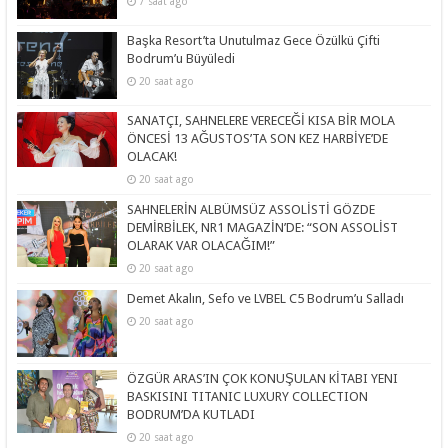
7 saat ago
Başka Resort’ta Unutulmaz Gece Özülkü Çifti
Bodrum’u Büyüledi
20 saat ago
SANATÇI, SAHNELERE VERECEĞİ KISA BİR MOLA
ÖNCESİ 13 AĞUSTOS’TA SON KEZ HARBİYE’DE
OLACAK!
20 saat ago
SAHNELERİN ALBÜMSÜZ ASSOLİSTİ GÖZDE
DEMİRBİLEK, NR1 MAGAZİN’DE: “SON ASSOLİST
OLARAK VAR OLACAĞIM!”
20 saat ago
Demet Akalın, Sefo ve LVBEL C5 Bodrum’u Salladı
20 saat ago
ÖZGÜR ARAS’IN ÇOK KONUŞULAN KİTABI YENI
BASKISINI TITANIC LUXURY COLLECTION
BODRUM’DA KUTLADI
20 saat ago