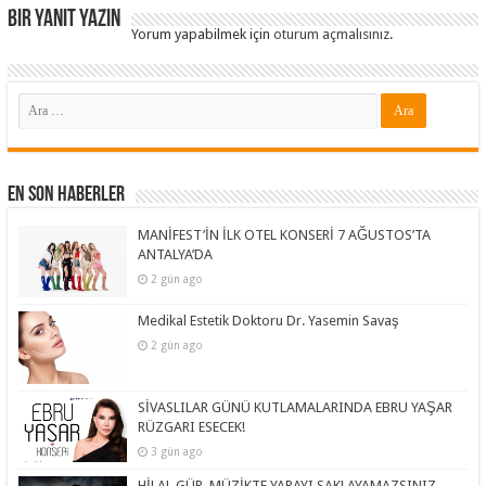
Bir yanıt yazın
Yorum yapabilmek için
oturum açmalısınız
.
En Son Haberler
MANİFEST’İN İLK OTEL KONSERİ 7 AĞUSTOS’TA
ANTALYA’DA
2 gün ago
Medikal Estetik Doktoru Dr. Yasemin Savaş
2 gün ago
SİVASLILAR GÜNÜ KUTLAMALARINDA EBRU YAŞAR
RÜZGARI ESECEK!
3 gün ago
HİLAL GÜR, MÜZİKTE YARAYI SAKLAYAMAZSINIZ