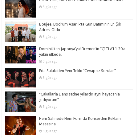
3 gün ago
Boujee, Bodrum Asarlık’ta Gün Batımının En Şık
Adresi Oldu
3 gün ago
Dominik’ten Japonya’ya! Bremen’in “ÇITLAT”ı 30’a
yakın ülkede!
3 gün ago
Eda Suluki’den Yeni Tekli: “Cevapsız Sorular”
3 gün ago
“Çakallarla Dans setine yıllardır aynı heyecanla
gidiyorum”
3 gün ago
Hem Sahnede Hem Formda Konserden Reklam
Masasına
3 gün ago