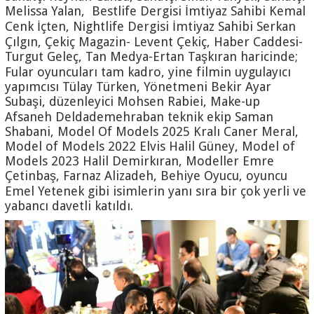
Melissa Yalan, Bestlife Dergisi İmtiyaz Sahibi Kemal
Cenk İçten, Nightlife Dergisi İmtiyaz Sahibi Serkan
Çılgın, Çekiç Magazin- Levent Çekiç, Haber Caddesi-
Turgut Geleç, Tan Medya-Ertan Taşkıran haricinde;
Fular oyuncuları tam kadro, yine filmin uygulayıcı
yapımcısı Tülay Türken, Yönetmeni Bekir Ayar
Subaşi, düzenleyici Mohsen Rabiei, Make-up
Afsaneh Deldademehraban teknik ekip Saman
Shabani, Model Of Models 2025 Kralı Caner Meral,
Model of Models 2022 Elvis Halil Güney, Model of
Models 2023 Halil Demirkıran, Modeller Emre
Çetinbaş, Farnaz Alizadeh, Behiye Oyucu, oyuncu
Emel Yetenek gibi isimlerin yanı sıra bir çok yerli ve
yabancı davetli katıldı.