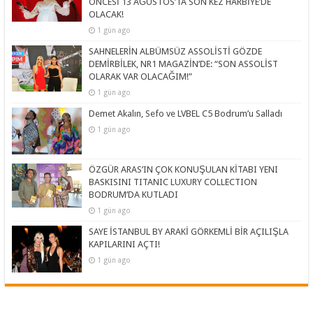
ÖNCESİ 13 AĞUSTOS’TA SON KEZ HARBİYE’DE
OLACAK!
1 gün ago
SAHNELERİN ALBÜMSÜZ ASSOLİSTİ GÖZDE
DEMİRBİLEK, NR1 MAGAZİN’DE: “SON ASSOLİST
OLARAK VAR OLACAĞIM!”
1 gün ago
Demet Akalın, Sefo ve LVBEL C5 Bodrum’u Salladı
1 gün ago
ÖZGÜR ARAS’IN ÇOK KONUŞULAN KİTABI YENI
BASKISINI TITANIC LUXURY COLLECTION
BODRUM’DA KUTLADI
1 gün ago
SAYE İSTANBUL BY ARAKİ GÖRKEMLİ BİR AÇILIŞLA
KAPILARINI AÇTI!
1 gün ago