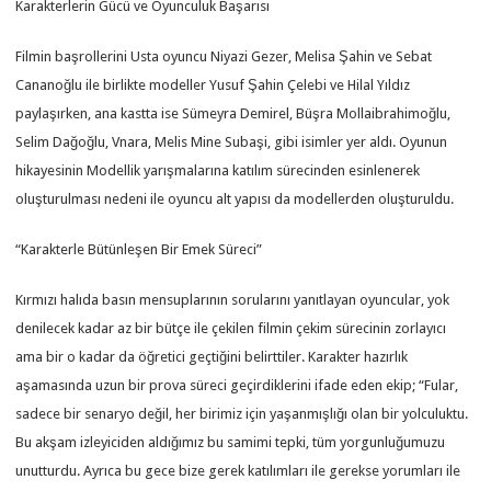
Karakterlerin Gücü ve Oyunculuk Başarısı
Filmin başrollerini Usta oyuncu Niyazi Gezer, Melisa Şahin ve Sebat
Cananoğlu ile birlikte modeller Yusuf Şahin Çelebi ve Hilal Yıldız
paylaşırken, ana kastta ise Sümeyra Demirel, Büşra Mollaibrahimoğlu,
Selim Dağoğlu, Vnara, Melis Mine Subaşi, gibi isimler yer aldı. Oyunun
hikayesinin Modellik yarışmalarına katılım sürecinden esinlenerek
oluşturulması nedeni ile oyuncu alt yapısı da modellerden oluşturuldu.
“Karakterle Bütünleşen Bir Emek Süreci”
Kırmızı halıda basın mensuplarının sorularını yanıtlayan oyuncular, yok
denilecek kadar az bir bütçe ile çekilen filmin çekim sürecinin zorlayıcı
ama bir o kadar da öğretici geçtiğini belirttiler. Karakter hazırlık
aşamasında uzun bir prova süreci geçirdiklerini ifade eden ekip; “Fular,
sadece bir senaryo değil, her birimiz için yaşanmışlığı olan bir yolculuktu.
Bu akşam izleyiciden aldığımız bu samimi tepki, tüm yorgunluğumuzu
unutturdu. Ayrıca bu gece bize gerek katılımları ile gerekse yorumları ile