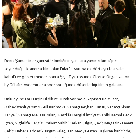
Deniz Şaman’ın organizatör kimliğinin yanı sıra yapımcı kimliğine
soyunduğu ilk sinema filmi olan Fular’ın Avrupa da dört ayrı festivale
kabulü ve gösteriminden sonra Şişli Tiyatrosunda Glorize Organization
by Gülsüm Aydemir ana sponsorluğunda düzenlediği filmin galasına;
Ünlü oyuncular Burçin Bildik ve Burak Sarımola, Yapımcı Halit Eser,
Özbekistanlı yapımcı Guli Karimova, Sanatçı Reyhan Cansu, Sanatçı Sinan
Tanyeli, Sanatçı Melissa Yalan, Bestlife Dergisi İmtiyaz Sahibi Kemal Cenk
İçten, Nightlife Dergisi İmtiyaz Sahibi Serkan Çılgın, Çekiç Magazin- Levent
Çekiç, Haber Caddesi-Turgut Geleç, Tan Medya-Ertan Taşkıran haricinde;