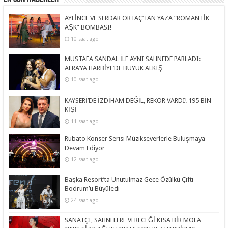
AYLİNCE VE SERDAR ORTAÇ’TAN YAZA “ROMANTİK
AŞK” BOMBASI!
10 saat ago
MUSTAFA SANDAL İLE AYNI SAHNEDE PARLADI:
AFRA’YA HARBİYE’DE BÜYÜK ALKIŞ
10 saat ago
KAYSERİ’DE İZDİHAM DEĞİL, REKOR VARDI! 195 BİN
KİŞİ
11 saat ago
Rubato Konser Serisi Müzikseverlerle Buluşmaya
Devam Ediyor
12 saat ago
Başka Resort’ta Unutulmaz Gece Özülkü Çifti
Bodrum’u Büyüledi
24 saat ago
SANATÇI, SAHNELERE VERECEĞİ KISA BİR MOLA