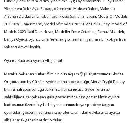
Fular oyuncuları tam kadro, yine filmin uygulayıcı yapımcısı Tülay Türken,
Yönetmeni Bekir Ayar Subaşi, düzenleyici Mohsen Rabiei, Make-up
Afsaneh Deldademehraban teknik ekip Saman Shabani, Model Of Models
2025 Kralı Caner Meral, Model of Models 2022 Elvis Halil Güney, Model of
Models 2023 Halil Demirkıran, Modeller Emre Çetinbaş, Farnaz Alizadeh,
Behiye Oyucu, oyuncu Emel Yetenek gibi isimlerin yanı sıra bir çok yerli ve
yabancı davetli katıldı.
Oyuncu Kadrosu Ayakta Alkışlandı!
Merakla beklenen “Fular” filminin dün akşam Şişli Tiyatrosunda Glorize
Organization by Gülsüm Aydemir ana sponsorluğu, Merve Eryiğit Beauty
kırmızı halı sponsorluğu ve kırmızı halı sunucusu Gülce Torun ev
sahipliğinde gerçekleşen gala gösteriminde tüm gözler filmin oyuncu
kadrosunun üzerindeydi. Hikayenin ruhunu beyaz perdeye taşıyan
oyuncular, gösterim sonunda izleyiciler tarafından dakikalarca ayakta
alkışlanarak gecenin yıldızı oldular.