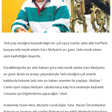
Türk pop müziğine kazandırdığını bir çok eşsiz eserler adını altın harflerle
kazıyan ünlü müzik adamı Garo Mafyan’ın acı günü. Ünlü müzik adamı
eşini kaybettiğini duyurdu.
DurakMedya’da yer alan habere göre ünlü müzik adamı Garo Mafyan’ın
acı günü .Beste ve arenje çalışmalarıyla Türk müziğine çok önemli
katkılarda bulunan ünlü isim acı haberi sevenleri ile paylaştı . Mafyan ‘’
Canım eşim Gülyüz Mafyan’ı sabaha karşı kalp krizi nedeniyle kaybettik.
Cenazesi için bilgilendirme yapacağım ‘’ dedi.
Aralarında Sezen Aksu ,Mustafa Ceceli,Aşkın Tuna , Nazan Öncel,Mazhar
Alanson ve Teoman gibi isimler Mafyan’a başsağlığı dileğinde bulundular.