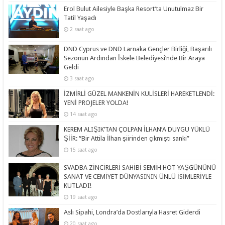
Erol Bulut Ailesiyle Başka Resort’ta Unutulmaz Bir
Tatil Yaşadı
2 saat ago
DND Cyprus ve DND Larnaka Gençler Birliği, Başarılı
Sezonun Ardından İskele Belediyesi’nde Bir Araya
Geldi
3 saat ago
İZMİRLİ GÜZEL MANKENİN KULİSLERİ HAREKETLENDİ:
YENİ PROJELER YOLDA!
14 saat ago
KEREM ALIŞIK’TAN ÇOLPAN İLHAN’A DUYGU YÜKLÜ
ŞİİR: “Bir Attila İlhan şiirinden çıkmıştı sanki”
15 saat ago
SVADBA ZİNCİRLERİ SAHİBİ SEMİH HOT YAŞGÜNÜNÜ
SANAT VE CEMİYET DÜNYASININ ÜNLÜ İSİMLERİYLE
KUTLADI!
19 saat ago
Aslı Sipahi, Londra’da Dostlarıyla Hasret Giderdi
20 saat ago