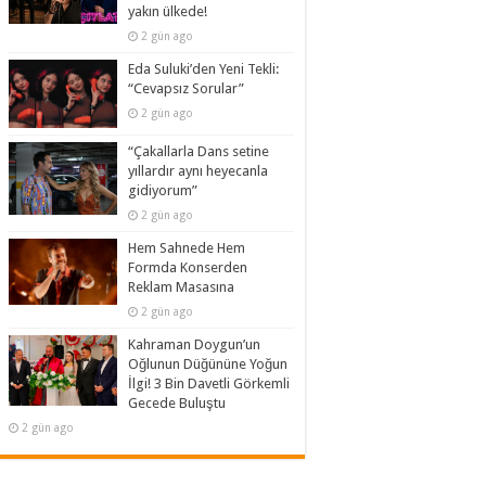
yakın ülkede!
2 gün ago
Eda Suluki’den Yeni Tekli:
“Cevapsız Sorular”
2 gün ago
“Çakallarla Dans setine
yıllardır aynı heyecanla
gidiyorum”
2 gün ago
Hem Sahnede Hem
Formda Konserden
Reklam Masasına
2 gün ago
Kahraman Doygun’un
Oğlunun Düğününe Yoğun
İlgi! 3 Bin Davetli Görkemli
Gecede Buluştu
2 gün ago