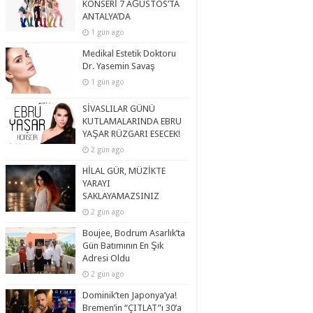
KONSERİ 7 AĞUSTOS’TA
ANTALYA’DA
1 gün ago
Medikal Estetik Doktoru
Dr. Yasemin Savaş
1 gün ago
SİVASLILAR GÜNÜ
KUTLAMALARINDA EBRU
YAŞAR RÜZGARI ESECEK!
2 gün ago
HİLAL GÜR, MÜZİKTE
YARAYI
SAKLAYAMAZSINIZ
2 gün ago
Boujee, Bodrum Asarlık’ta
Gün Batımının En Şık
Adresi Oldu
2 gün ago
Dominik’ten Japonya’ya!
Bremen’in “ÇITLAT”ı 30’a