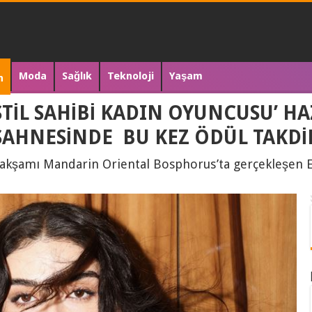
Moda
Sağlık
Teknoloji
Yaşam
n
STİL SAHİBİ KADIN OYUNCUSU’ H
 SAHNESİNDE BU KEZ ÖDÜL TAKD
akşamı Mandarin Oriental Bosphorus’ta gerçekleşen E