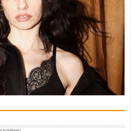
 açmalısınız
.