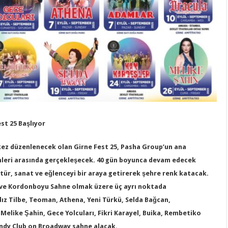
t 25 Başlıyor
 kez düzenlenecek olan Girne Fest 25, Pasha Group’un ana
hleri arasında gerçekleşecek. 40 gün boyunca devam edecek
ltür, sanat ve eğlenceyi bir araya getirerek şehre renk katacak.
ı ve Kordonboyu Sahne olmak üzere üç ayrı noktada
dız Tilbe, Teoman, Athena, Yeni Türkü, Selda Bağcan,
elike Şahin, Gece Yolcuları, Fikri Karayel, Buika, Rembetiko
Candy Club on Broadway sahne alacak.