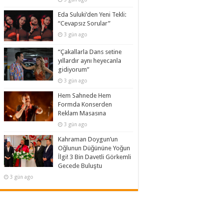
Eda Suluki’den Yeni Tekli:
“Cevapsız Sorular”
3 gün ago
“Çakallarla Dans setine
yıllardır aynı heyecanla
gidiyorum”
3 gün ago
Hem Sahnede Hem
Formda Konserden
Reklam Masasına
3 gün ago
Kahraman Doygun’un
Oğlunun Düğününe Yoğun
İlgi! 3 Bin Davetli Görkemli
Gecede Buluştu
3 gün ago