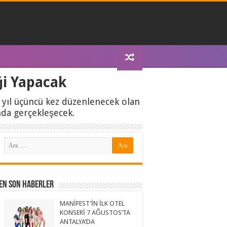
ği Yapacak
 yıl üçüncü kez düzenlenecek olan
nda gerçekleşecek.
En Son Haberler
MANİFEST’İN İLK OTEL
KONSERİ 7 AĞUSTOS’TA
ANTALYA’DA