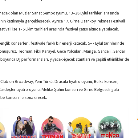
enecek olan Müzler Sanat Sempozyumu, 13–28 Eylül tarihleri arasında
ın katılımıyla gerçekleşecek. Ayrıca 17. Girne Ozanköy Pekmez Festivali
tivali ise 1–5 Ekim tarihleri arasında festival çatısı altında yapılacak.
çlik Konserleri, festivale farklı bir enerji katacak. 5–7 Eylül tarihlerinde
uşuruz, Teoman, Fikri Karayel, Gece Yolcuları, Manga, Gancelli, Serdar
yunca DJ performansları, yiyecek-içecek stantları ve çeşitli etkinlikler de
y Club on Broadway, Yeni Türkü, Dracula tiyatro oyunu, Buika konseri,
ardeşler tiyatro oyunu, Melike Şahin konseri ve Girne Belgeseli gala
ilbe konseri ile sona erecek.