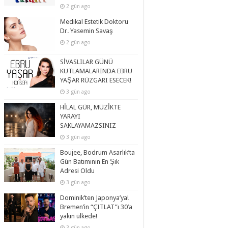
2 gün ago
Medikal Estetik Doktoru
Dr. Yasemin Savaş
2 gün ago
SİVASLILAR GÜNÜ
KUTLAMALARINDA EBRU
YAŞAR RÜZGARI ESECEK!
3 gün ago
HİLAL GÜR, MÜZİKTE
YARAYI
SAKLAYAMAZSINIZ
3 gün ago
Boujee, Bodrum Asarlık’ta
Gün Batımının En Şık
Adresi Oldu
3 gün ago
Dominik’ten Japonya’ya!
Bremen’in “ÇITLAT”ı 30’a
yakın ülkede!
3 gün ago