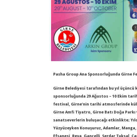
Pasha Group Ana Sponsorluğunda Girne Fes
Girne Belediyesi tarafından bu yıl üçüncü
sponsorluğunda 29 Ağustos – 10 Ekim tari
festival, Girne’nin tarihi atmosferinde kü
Girne Amfi Tiyatro, Girne Batı Doğa Park
sanatseverlerin buluşacağı etkinlikte; Yıl
Yüzyüzeyken Konuşuruz, Adamlar, Manga, M
Efsanesi, Reva, Gancelli, Serdar Tuksal, 