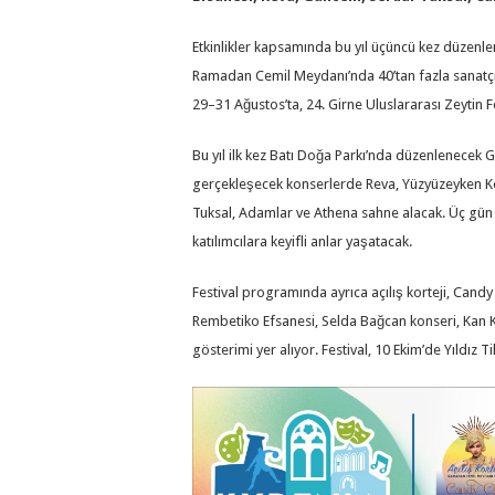
Etkinlikler kapsamında bu yıl üçüncü kez düzenl
Ramadan Cemil Meydanı’nda 40’tan fazla sanatçın
29–31 Ağustos’ta, 24. Girne Uluslararası Zeytin Fes
Bu yıl ilk kez Batı Doğa Parkı’nda düzenlenecek Gen
gerçekleşecek konserlerde Reva, Yüzyüzeyken Kon
Tuksal, Adamlar ve Athena sahne alacak. Üç gün bo
katılımcılara keyifli anlar yaşatacak.
Festival programında ayrıca açılış korteji, Cand
Rembetiko Efsanesi, Selda Bağcan konseri, Kan K
gösterimi yer alıyor. Festival, 10 Ekim’de Yıldız T