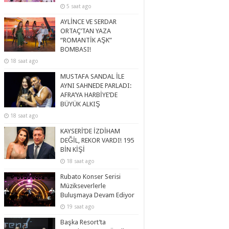
5 saat ago
AYLİNCE VE SERDAR
ORTAÇ’TAN YAZA
“ROMANTİK AŞK”
BOMBASI!
18 saat ago
MUSTAFA SANDAL İLE
AYNI SAHNEDE PARLADI:
AFRA’YA HARBİYE’DE
BÜYÜK ALKIŞ
18 saat ago
KAYSERİ’DE İZDİHAM
DEĞİL, REKOR VARDI! 195
BİN KİŞİ
18 saat ago
Rubato Konser Serisi
Müzikseverlerle
Buluşmaya Devam Ediyor
19 saat ago
Başka Resort’ta