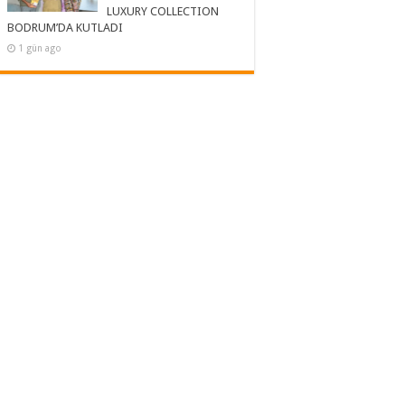
LUXURY COLLECTION
BODRUM’DA KUTLADI
1 gün ago