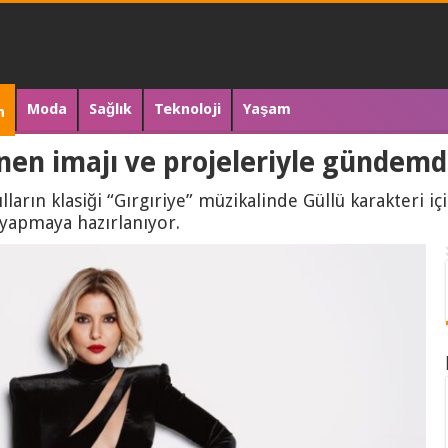
Moda
Sağlık
Teknoloji
Yaşam
n
enen imajı ve projeleriyle günde
lların klasiği “Gırgıriye” müzikalinde Güllü karakteri 
 yapmaya hazırlanıyor.