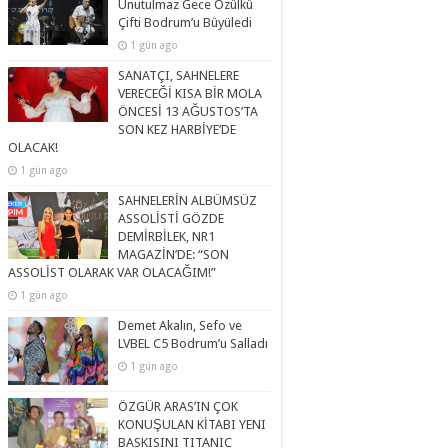
Unutulmaz Gece Özülkü
Çifti Bodrum’u Büyüledi
1 gün ago
SANATÇI, SAHNELERE
VERECEĞİ KISA BİR MOLA
ÖNCESİ 13 AĞUSTOS’TA
SON KEZ HARBİYE’DE
OLACAK!
1 gün ago
SAHNELERİN ALBÜMSÜZ
ASSOLİSTİ GÖZDE
DEMİRBİLEK, NR1
MAGAZİN’DE: “SON
ASSOLİST OLARAK VAR OLACAĞIM!”
1 gün ago
Demet Akalın, Sefo ve
LVBEL C5 Bodrum’u Salladı
1 gün ago
ÖZGÜR ARAS’IN ÇOK
KONUŞULAN KİTABI YENI
BASKISINI TITANIC