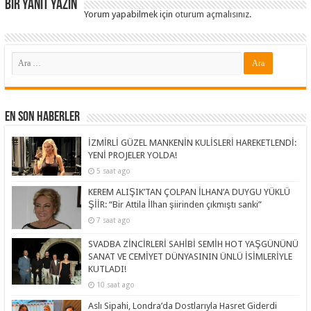
Bir yanıt yazın
Yorum yapabilmek için
oturum açmalısınız
.
En Son Haberler
İZMİRLİ GÜZEL MANKENİN KULİSLERİ HAREKETLENDİ:
YENİ PROJELER YOLDA!
5 saat ago
KEREM ALIŞIK’TAN ÇOLPAN İLHAN’A DUYGU YÜKLÜ
ŞİİR: “Bir Attila İlhan şiirinden çıkmıştı sanki”
7 saat ago
SVADBA ZİNCİRLERİ SAHİBİ SEMİH HOT YAŞGÜNÜNÜ
SANAT VE CEMİYET DÜNYASININ ÜNLÜ İSİMLERİYLE
KUTLADI!
10 saat ago
Aslı Sipahi, Londra’da Dostlarıyla Hasret Giderdi