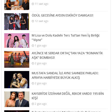
11 saat ago
ÖDÜL GECESİNE AYDIN ESKİKÖY DAMGASI!
12 saat ago
M Lisa ve Dolu Kadehi Ters Tut’tan Yeni İş Birliği:
“Vişne”
1 gün ago
AYLİNCE VE SERDAR ORTAÇ’TAN YAZA “ROMANTİK
AŞK” BOMBASI!
2 gün ago
MUSTAFA SANDAL İLE AYNI SAHNEDE PARLADI:
AFRA’YA HARBİYE’DE BÜYÜK ALKIŞ
2 gün ago
KAYSERİ’DE İZDİHAM DEĞİL, REKOR VARDI! 195 BİN
KİŞİ
2 gün ago