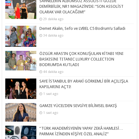
SAHNELERİN ALBÜMSÜZ ASSOLİSTİ GÖZDE
DEMİRBİLEK, NR1 MAGAZİN’DE: “SON ASSOLİST
OLARAK VAR OLACAĞIM!”
29 dakika ago
Demet Akalın, Sefo ve LVBEL C5 Bodrum’u Salladı
34 dakika ago
ÖZGÜR ARAS’IN ÇOK KONUŞULAN KİTABI YENI
BASKISINI TITANIC LUXURY COLLECTION
BODRUM’DA KUTLADI
44 dakika ago
SAYE İSTANBUL BY ARAKİ GÖRKEMLİ BİR AÇILIŞLA
KAPILARINI AÇTI!
1 saat ago
GAMZE YÜCEL’DEN SEVGİYE BİLİMSEL BAKIŞ
1 saat ago
“TÜRK AKADEMİSYENİN YAPAY ZEKÂ HAMLESİ…
PARMAK İZİNDEN KİŞİYE ÖZEL ANALİZ”