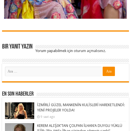
Bir yanıt yazın
Yorum yapabilmek için
oturum açmalısınız
.
En Son Haberler
İZMİRLİ GÜZEL MANKENİN KULİSLERİ HAREKETLENDİ:
YENİ PROJELER YOLDA!
9 saat ago
KEREM ALIŞIK’TAN ÇOLPAN İLHAN’A DUYGU YÜKLÜ
ŞİİR: “Bir Attila İlhan şiirinden çıkmıştı sanki”