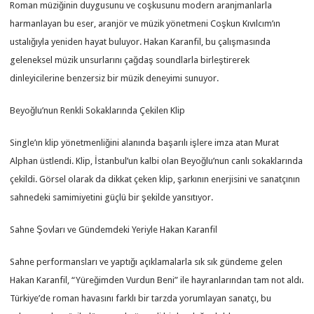
Roman müziğinin duygusunu ve coşkusunu modern aranjmanlarla
harmanlayan bu eser, aranjör ve müzik yönetmeni Coşkun Kıvılcım’ın
ustalığıyla yeniden hayat buluyor. Hakan Karanfil, bu çalışmasında
geleneksel müzik unsurlarını çağdaş soundlarla birleştirerek
dinleyicilerine benzersiz bir müzik deneyimi sunuyor.
Beyoğlu’nun Renkli Sokaklarında Çekilen Klip
Single’ın klip yönetmenliğini alanında başarılı işlere imza atan Murat
Alphan üstlendi. Klip, İstanbul’un kalbi olan Beyoğlu’nun canlı sokaklarında
çekildi. Görsel olarak da dikkat çeken klip, şarkının enerjisini ve sanatçının
sahnedeki samimiyetini güçlü bir şekilde yansıtıyor.
Sahne Şovları ve Gündemdeki Yeriyle Hakan Karanfil
Sahne performansları ve yaptığı açıklamalarla sık sık gündeme gelen
Hakan Karanfil, “Yüreğimden Vurdun Beni” ile hayranlarından tam not aldı.
Türkiye’de roman havasını farklı bir tarzda yorumlayan sanatçı, bu