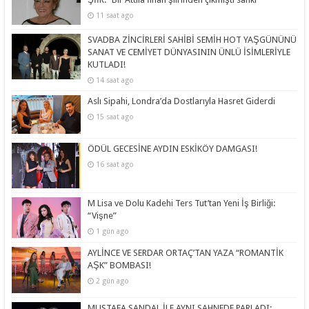
11 saat ago
SVADBA ZİNCİRLERİ SAHİBİ SEMİH HOT YAŞGÜNÜNÜ
SANAT VE CEMİYET DÜNYASININ ÜNLÜ İSİMLERİYLE
KUTLADI!
14 saat ago
Aslı Sipahi, Londra’da Dostlarıyla Hasret Giderdi
15 saat ago
ÖDÜL GECESİNE AYDIN ESKİKÖY DAMGASI!
16 saat ago
M Lisa ve Dolu Kadehi Ters Tut’tan Yeni İş Birliği:
“Vişne”
1 gün ago
AYLİNCE VE SERDAR ORTAÇ’TAN YAZA “ROMANTİK
AŞK” BOMBASI!
2 gün ago
MUSTAFA SANDAL İLE AYNI SAHNEDE PARLADI: