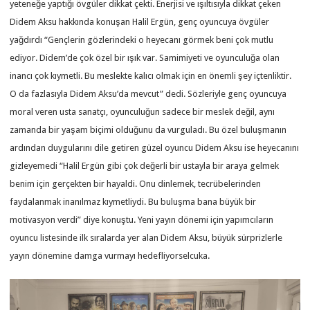
yeteneğe yaptığı övgüler dikkat çekti. Enerjisi ve ışıltısıyla dikkat çeken
Didem Aksu hakkında konuşan Halil Ergün, genç oyuncuya övgüler
yağdırdı “Gençlerin gözlerindeki o heyecanı görmek beni çok mutlu
ediyor. Didem’de çok özel bir ışık var. Samimiyeti ve oyunculuğa olan
inancı çok kıymetli. Bu meslekte kalıcı olmak için en önemli şey içtenliktir.
O da fazlasıyla Didem Aksu’da mevcut” dedi. Sözleriyle genç oyuncuya
moral veren usta sanatçı, oyunculuğun sadece bir meslek değil, aynı
zamanda bir yaşam biçimi olduğunu da vurguladı. Bu özel buluşmanın
ardından duygularını dile getiren güzel oyuncu Didem Aksu ise heyecanını
gizleyemedi “Halil Ergün gibi çok değerli bir ustayla bir araya gelmek
benim için gerçekten bir hayaldi. Onu dinlemek, tecrübelerinden
faydalanmak inanılmaz kıymetliydi. Bu buluşma bana büyük bir
motivasyon verdi” diye konuştu. Yeni yayın dönemi için yapımcıların
oyuncu listesinde ilk sıralarda yer alan Didem Aksu, büyük sürprizlerle
yayın dönemine damga vurmayı hedefliyorselcuka.