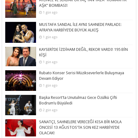
AŞK” BOMBASI!
1 gün ago
MUSTAFA SANDAL İLE AYNI SAHNEDE PARLADI:
AFRA’YA HARBİYE’DE BÜYÜK ALKIŞ
1 gün ago
KAYSERİ’DE İZDİHAM DEĞİL, REKOR VARDI! 195 BİN
KİŞİ
1 gün ago
Rubato Konser Serisi Müzikseverlerle Buluşmaya
Devam Ediyor
1 gün ago
Başka Resort’ta Unutulmaz Gece Özülkü Çifti
Bodrum’u Büyüledi
2 gün ago
SANATÇI, SAHNELERE VERECEĞİ KISA BİR MOLA
ÖNCESİ 13 AĞUSTOS’TA SON KEZ HARBİYE’DE
OLACAK!