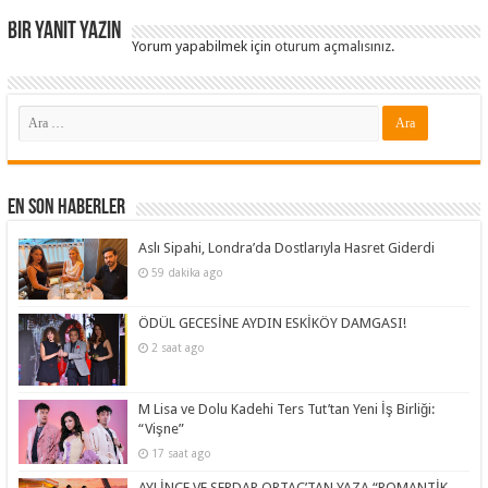
Bir yanıt yazın
Yorum yapabilmek için
oturum açmalısınız
.
En Son Haberler
Aslı Sipahi, Londra’da Dostlarıyla Hasret Giderdi
59 dakika ago
ÖDÜL GECESİNE AYDIN ESKİKÖY DAMGASI!
2 saat ago
M Lisa ve Dolu Kadehi Ters Tut’tan Yeni İş Birliği:
“Vişne”
17 saat ago
AYLİNCE VE SERDAR ORTAÇ’TAN YAZA “ROMANTİK