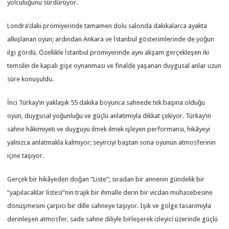
yolculuğunu sürdürüyor.
Londra’daki prömiyerinde tamamen dolu salonda dakikalarca ayakta
alkışlanan oyun; ardından Ankara ve İstanbul gösterimlerinde de yoğun
ilgi gördü. Özellikle İstanbul prömiyerinde aynı akşam gerçekleşen iki
temsilin de kapalı gişe oynanması ve finalde yaşanan duygusal anlar uzun
süre konuşuldu.
İnci Türkay’ın yaklaşık 55 dakika boyunca sahnede tek başına olduğu
oyun, duygusal yoğunluğu ve güçlü anlatımıyla dikkat çekiyor. Türkay’ın
sahne hâkimiyeti ve duyguyu ilmek ilmek işleyen performansı, hikâyeyi
yalnızca anlatmakla kalmıyor; seyirciyi baştan sona oyunun atmosferinin
içine taşıyor.
Gerçek bir hikâyeden doğan “Liste”; sıradan bir annenin gündelik bir
“yapılacaklar listesi”nin trajik bir ihmalle derin bir vicdan muhasebesine
dönüşmesini çarpıcı bir dille sahneye taşıyor. Işık ve gölge tasarımıyla
derinleşen atmosfer, sade sahne diliyle birleşerek izleyici üzerinde güçlü