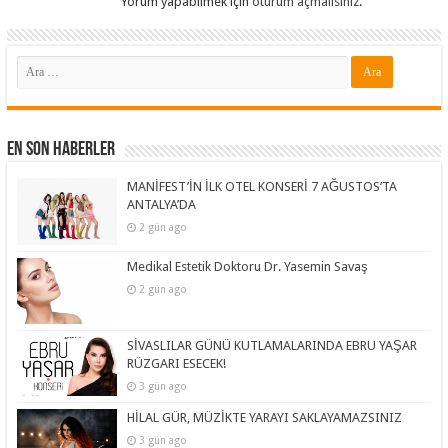
Yorum yapabilmek için
oturum açmalısınız
.
En Son Haberler
MANİFEST’İN İLK OTEL KONSERİ 7 AĞUSTOS’TA
ANTALYA’DA
2 gün ago
Medikal Estetik Doktoru Dr. Yasemin Savaş
2 gün ago
SİVASLILAR GÜNÜ KUTLAMALARINDA EBRU YAŞAR
RÜZGARI ESECEK!
3 gün ago
HİLAL GÜR, MÜZİKTE YARAYI SAKLAYAMAZSINIZ
3 gün ago