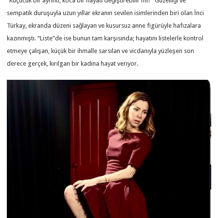
“Küçücük bir ayrıntı, koca bir hayatı değiştirebilir mi?” Güzelliği ve
sempatik duruşuyla uzun yıllar ekranın sevilen isimlerinden biri olan İnci
Türkay, ekranda düzeni sağlayan ve kusursuz anne figürüyle hafızalara
kazınmıştı. “Liste”de ise bunun tam karşısında; hayatını listelerle kontrol
etmeye çalışan, küçük bir ihmalle sarsılan ve vicdanıyla yüzleşen son
derece gerçek, kırılgan bir kadına hayat veriyor.