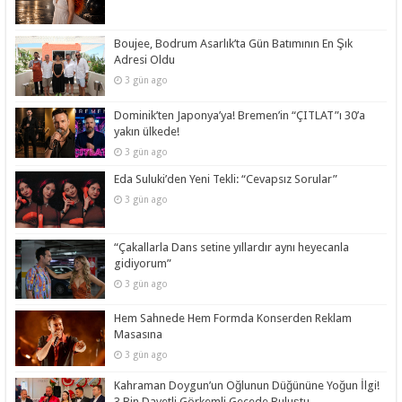
Boujee, Bodrum Asarlık’ta Gün Batımının En Şık
Adresi Oldu
3 gün ago
Dominik’ten Japonya’ya! Bremen’in “ÇITLAT”ı 30’a
yakın ülkede!
3 gün ago
Eda Suluki’den Yeni Tekli: “Cevapsız Sorular”
3 gün ago
“Çakallarla Dans setine yıllardır aynı heyecanla
gidiyorum”
3 gün ago
Hem Sahnede Hem Formda Konserden Reklam
Masasına
3 gün ago
Kahraman Doygun’un Oğlunun Düğününe Yoğun İlgi!
3 Bin Davetli Görkemli Gecede Buluştu