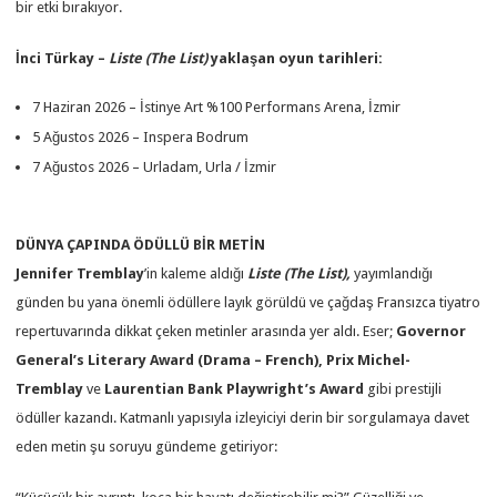
bir etki bırakıyor.
İnci Türkay –
Liste (The List)
yaklaşan oyun tarihleri:
7 Haziran 2026 – İstinye Art %100 Performans Arena, İzmir
5 Ağustos 2026 – Inspera Bodrum
7 Ağustos 2026 – Urladam, Urla / İzmir
DÜNYA ÇAPINDA ÖDÜLLÜ BİR METİN
Jennifer Tremblay
’in kaleme aldığı
Liste (The List),
yayımlandığı
günden bu yana önemli ödüllere layık görüldü ve çağdaş Fransızca tiyatro
repertuvarında dikkat çeken metinler arasında yer aldı. Eser;
Governor
General’s Literary Award (Drama – French), Prix Michel-
Tremblay
ve
Laurentian Bank Playwright’s Award
gibi prestijli
ödüller kazandı. Katmanlı yapısıyla izleyiciyi derin bir sorgulamaya davet
eden metin şu soruyu gündeme getiriyor: