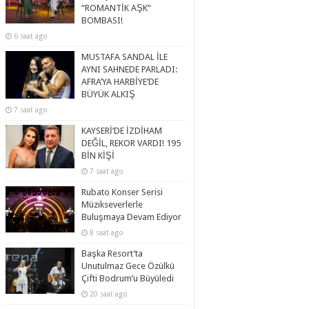
“ROMANTİK AŞK”
BOMBASI!
6 saat ago
MUSTAFA SANDAL İLE
AYNI SAHNEDE PARLADI:
AFRA’YA HARBİYE’DE
BÜYÜK ALKIŞ
7 saat ago
KAYSERİ’DE İZDİHAM
DEĞİL, REKOR VARDI! 195
BİN KİŞİ
7 saat ago
Rubato Konser Serisi
Müzikseverlerle
Buluşmaya Devam Ediyor
8 saat ago
Başka Resort’ta
Unutulmaz Gece Özülkü
Çifti Bodrum’u Büyüledi
20 saat ago