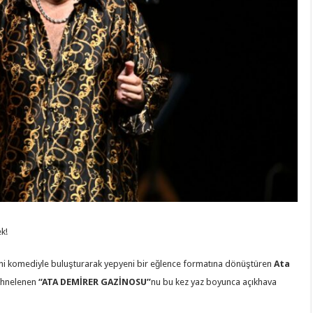
k!
tini komediyle buluşturarak yepyeni bir eğlence formatına dönüştüren
Ata
sahnelenen
“ATA DEMİRER GAZİNOSU”
nu bu kez yaz boyunca açıkhava