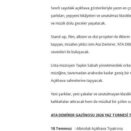
Sınırlı sayıdaki açıkhava gösterileriyle yazın e
şarkıları, yepyeni hikâyeleri ve unutulmaz klasikl
ve müzik dolu geceler yaşatacak.
Stand-up, film, albüm ve dizi projeleri ile ilkl
taşıyan, mizahın yıldız ismi Ata Demirer, ‘ATA D
sevenleri ile buluşacak.
Usta müzisyen Taşkın Sabah yönetimindeki orkes
müziğine, tavernadan arabeske kadar geniş bir r
Açıkhava sahnelerine taşıyacak.
Yeni şarkılar, yeni şakalar ve unutulmayan klasi
kahkahalar attıracak hem de müzikal bir şölen s
ATA DEMİRER GAZİNOSU 2026 YAZ TURNESİ 
18 Temmuz
: Altınoluk Açıkhava Tiyatrosu