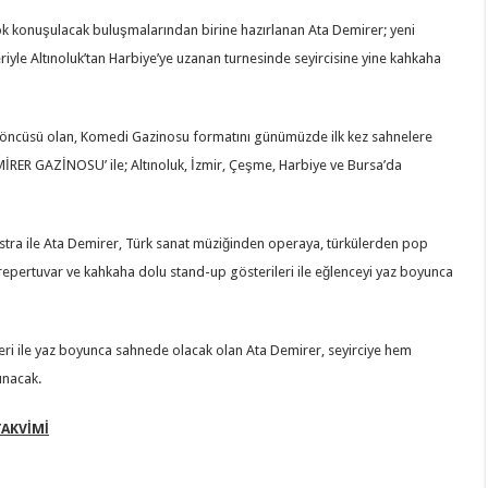
n çok konuşulacak buluşmalarından birine hazırlanan Ata Demirer; yeni
eriyle Altınoluk’tan Harbiye’ye uzanan turnesinde seyircisine yine kahkaha
erin öncüsü olan, Komedi Gazinosu formatını günümüzde ilk kez sahnelere
EMİRER GAZİNOSU’ ile; Altınoluk, İzmir, Çeşme, Harbiye ve Bursa’da
tra ile Ata Demirer, Türk sanat müziğinden operaya, türkülerden pop
epertuvar ve kahkaha dolu stand-up gösterileri ile eğlenceyi yaz boyunca
kleri ile yaz boyunca sahnede olacak olan Ata Demirer, seyirciye hem
unacak.
TAKVİMİ