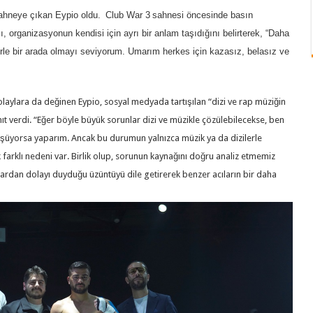
sahneye çıkan Eypio oldu.
Club War 3
sahnesi öncesinde basın
, organizasyonun kendisi için ayrı bir anlam taşıdığını belirterek, “Daha
rle bir arada olmayı seviyorum. Umarım herkes için kazasız, belasız ve
ylara da değinen Eypio, sosyal medyada tartışılan “dizi ve rap müziğin
nıt verdi. “Eğer böyle büyük sorunlar dizi ve müzikle çözülebilecekse, ben
üyorsa yaparım. Ancak bu durumun yalnızca müzik ya da dizilerle
arklı nedeni var. Birlik olup, sorunun kaynağını doğru analiz etmemiz
nlardan dolayı duyduğu üzüntüyü dile getirerek benzer acıların bir daha