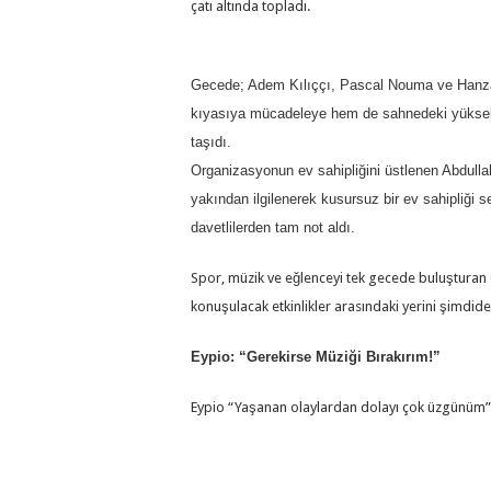
çatı altında topladı.
Gecede; Adem Kılıççı, Pascal Nouma ve Hanzade
kıyasıya mücadeleye hem de sahnedeki yüksek
taşıdı.
Organizasyonun ev sahipliğini üstlenen Abdull
yakından ilgilenerek kusursuz bir ev sahipliği s
davetlilerden tam not aldı.
Spor, müzik ve eğlenceyi tek gecede buluşturan 
konuşulacak etkinlikler arasındaki yerini şimdide
Eypio: “Gerekirse Müziği Bırakırım!”
Eypio “Yaşanan olaylardan dolayı çok üzgünüm”