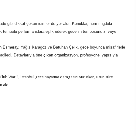
 gibi dikkat çeken isimler de yer aldı. Konuklar, hem ringdeki
 tempolu performanslara eşlik ederek gecenin temposunu zirveye
ah Esmeray, Yağız Karagöz ve Batuhan Çelik, gece boyunca misafirlerle
ergiledi. Detaylarıyla öne çıkan organizasyon, profesyonel yapısıyla
Club War 3, İstanbul gece hayatına damgasını vururken, uzun süre
n aldı.