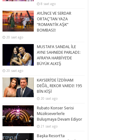
8 saat ago
AYLİNCE VE SERDAR
ORTAÇ’TAN YAZA
“ROMANTİK AŞK”
BOMBASI!
20 saat ago
MUSTAFA SANDAL İLE
AYNI SAHNEDE PARLADI:
AFRA’YA HARBİYE’DE
BÜYÜK ALKIŞ
20 saat ago
KAYSERİ’DE İZDİHAM
DEĞİL, REKOR VARDI! 195
BİN KİŞİ
20 saat ago
Rubato Konser Serisi
Müzikseverlerle
Buluşmaya Devam Ediyor
21 saat ago
Başka Resort’ta