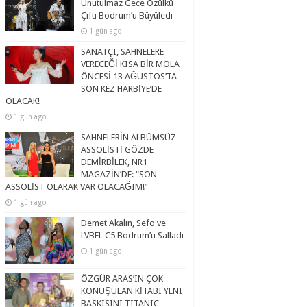
Unutulmaz Gece Özülkü
Çifti Bodrum’u Büyüledi
1 gün ago
SANATÇI, SAHNELERE
VERECEĞİ KISA BİR MOLA
ÖNCESİ 13 AĞUSTOS’TA
SON KEZ HARBİYE’DE
OLACAK!
1 gün ago
SAHNELERİN ALBÜMSÜZ
ASSOLİSTİ GÖZDE
DEMİRBİLEK, NR1
MAGAZİN’DE: “SON
ASSOLİST OLARAK VAR OLACAĞIM!”
1 gün ago
Demet Akalın, Sefo ve
LVBEL C5 Bodrum’u Salladı
1 gün ago
ÖZGÜR ARAS’IN ÇOK
KONUŞULAN KİTABI YENI
BASKISINI TITANIC