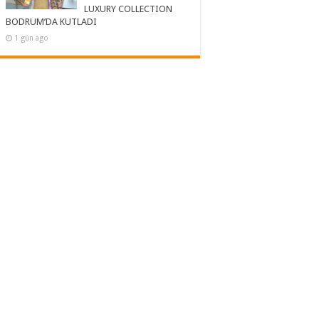
LUXURY COLLECTION
BODRUM’DA KUTLADI
1 gün ago