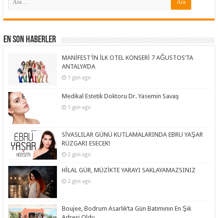
En Son Haberler
MANİFEST’İN İLK OTEL KONSERİ 7 AĞUSTOS’TA
ANTALYA’DA
1 gün ago
Medikal Estetik Doktoru Dr. Yasemin Savaş
1 gün ago
SİVASLILAR GÜNÜ KUTLAMALARINDA EBRU YAŞAR
RÜZGARI ESECEK!
2 gün ago
HİLAL GÜR, MÜZİKTE YARAYI SAKLAYAMAZSINIZ
2 gün ago
Boujee, Bodrum Asarlık’ta Gün Batımının En Şık
Adresi Oldu