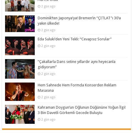
2 gün ago
Dominik’ten Japonya’ya! Bremen’in “ÇITLAT”ı 30’a
yakın ülkede!
2 gün ago
Eda Suluki’den Yeni Tekli: “Cevapsız Sorular”
2 gün ago
“Çakallarla Dans setine yıllardır aynı heyecanla
gidiyorum”
2 gün ago
Hem Sahnede Hem Formda Konserden Reklam
Masasına
2 gün ago
Kahraman Doygun’un Oğlunun Düğününe Yoğun İlgi!
3 Bin Davetli Görkemli Gecede Buluştu
2 gün ago