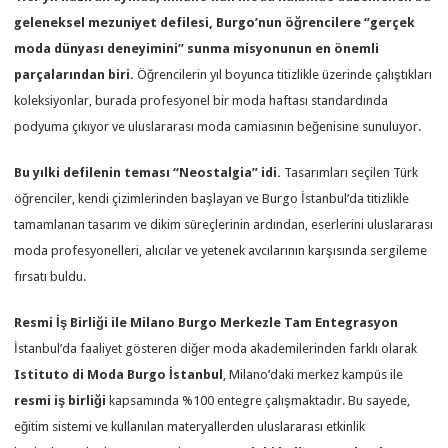
geleneksel mezuniyet defilesi, Burgo’nun öğrencilere ‘’gerçek
moda dünyası deneyimini’’ sunma misyonunun en önemli
parçalarından biri.
Öğrencilerin yıl boyunca titizlikle üzerinde çalıştıkları
koleksiyonlar, burada profesyonel bir moda haftası standardında
podyuma çıkıyor ve uluslararası moda camiasının beğenisine sunuluyor.
Bu yılki defilenin teması “Neostalgia” idi.
Tasarımları seçilen Türk
öğrenciler, kendi çizimlerinden başlayan ve Burgo İstanbul’da titizlikle
tamamlanan tasarım ve dikim süreçlerinin ardından, eserlerini uluslararası
moda profesyonelleri, alıcılar ve yetenek avcılarının karşısında sergileme
fırsatı buldu.
Resmi İş Birliği ile Milano Burgo Merkezle Tam Entegrasyon
İstanbul’da faaliyet gösteren diğer moda akademilerinden farklı olarak
Istituto di Moda Burgo İstanbul
, Milano’daki merkez kampüs ile
resmi iş birliği
kapsamında %100 entegre çalışmaktadır. Bu sayede,
eğitim sistemi ve kullanılan materyallerden uluslararası etkinlik