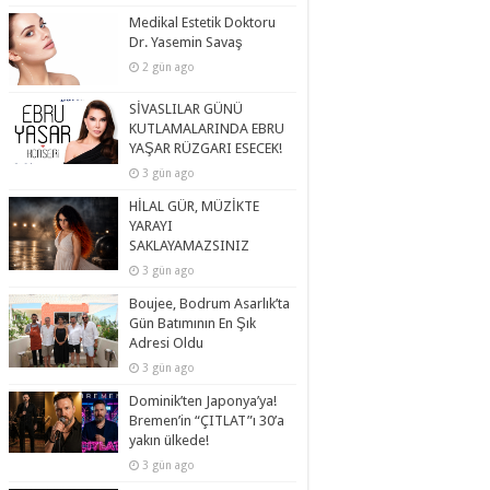
Medikal Estetik Doktoru
Dr. Yasemin Savaş
2 gün ago
SİVASLILAR GÜNÜ
KUTLAMALARINDA EBRU
YAŞAR RÜZGARI ESECEK!
3 gün ago
HİLAL GÜR, MÜZİKTE
YARAYI
SAKLAYAMAZSINIZ
3 gün ago
Boujee, Bodrum Asarlık’ta
Gün Batımının En Şık
Adresi Oldu
3 gün ago
Dominik’ten Japonya’ya!
Bremen’in “ÇITLAT”ı 30’a
yakın ülkede!
3 gün ago