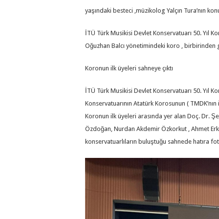
yaşındaki besteci ,müzikolog Yalçın Tura’nın kon
İTÜ Türk Musikisi Devlet Konservatuarı 50. Yıl Ko
Oğuzhan Balcı yönetimindeki koro , birbirinden güze
Koronun ilk üyeleri sahneye çıktı
İTÜ Türk Musikisi Devlet Konservatuarı 50. Yıl K
Konservatuarının Atatürk Korosunun ( TMDK’nın il
Koronun ilk üyeleri arasında yer alan Doç. Dr. Ş
Özdoğan, Nurdan Akdemir Özkorkut , Ahmet Erkent
konservatuarlıların buluştuğu sahnede hatıra foto