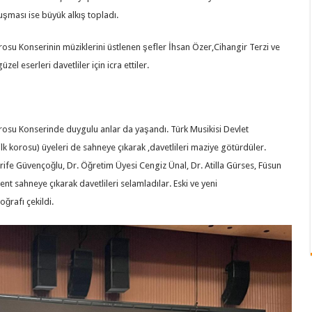
uşması ise büyük alkış topladı.
rosu Konserinin müziklerini üstlenen şefler İhsan Özer,Cihangir Terzi ve
l eserleri davetliler için icra ettiler.
orosu Konserinde duygulu anlar da yaşandı. Türk Musikisi Devlet
k korosu) üyeleri de sahneye çıkarak ,davetlileri maziye götürdüler.
erife Güvençoğlu, Dr. Öğretim Üyesi Cengiz Ünal, Dr. Atilla Gürses, Füsun
 sahneye çıkarak davetlileri selamladılar. Eski ve yeni
ğrafı çekildi.