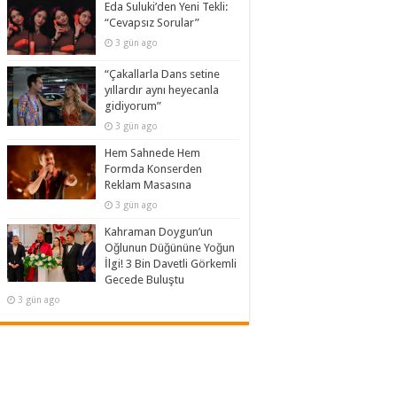
Eda Suluki’den Yeni Tekli:
“Cevapsız Sorular”
3 gün ago
“Çakallarla Dans setine
yıllardır aynı heyecanla
gidiyorum”
3 gün ago
Hem Sahnede Hem
Formda Konserden
Reklam Masasına
3 gün ago
Kahraman Doygun’un
Oğlunun Düğününe Yoğun
İlgi! 3 Bin Davetli Görkemli
Gecede Buluştu
3 gün ago