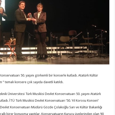
Konservatuarı 50. yaşını görkemli bir konserle kutladı. Atatürk Kültür
m ” temalı konsere çok sayıda davetli katıldı.
ik Üniversitesi Türk Musikisi Devlet Konservatuarı 50. yaşını Atatürk
adı. İTÜ Türk Musikisi Devlet Konservatuarı ’50. Yıl Korosu Konseri’
 Devlet Konservatuarı Müdürü Gözde Çolakoğlu Sarı ve Kültür Bakanlığı
allı birer konuşma yaptılar. Konservatuarın Kurucu üyelerinden olan 90