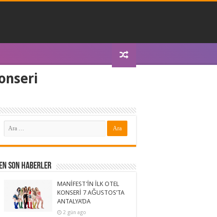
onseri
En Son Haberler
MANİFEST’İN İLK OTEL
KONSERİ 7 AĞUSTOS’TA
ANTALYA’DA
2 gün ago