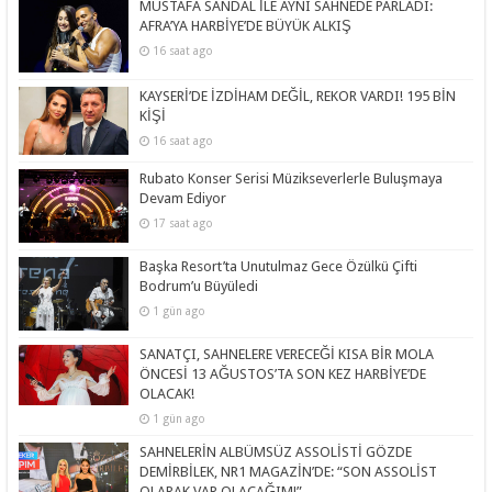
MUSTAFA SANDAL İLE AYNI SAHNEDE PARLADI:
AFRA’YA HARBİYE’DE BÜYÜK ALKIŞ
16 saat ago
KAYSERİ’DE İZDİHAM DEĞİL, REKOR VARDI! 195 BİN
KİŞİ
16 saat ago
Rubato Konser Serisi Müzikseverlerle Buluşmaya
Devam Ediyor
17 saat ago
Başka Resort’ta Unutulmaz Gece Özülkü Çifti
Bodrum’u Büyüledi
1 gün ago
SANATÇI, SAHNELERE VERECEĞİ KISA BİR MOLA
ÖNCESİ 13 AĞUSTOS’TA SON KEZ HARBİYE’DE
OLACAK!
1 gün ago
SAHNELERİN ALBÜMSÜZ ASSOLİSTİ GÖZDE
DEMİRBİLEK, NR1 MAGAZİN’DE: “SON ASSOLİST
OLARAK VAR OLACAĞIM!”