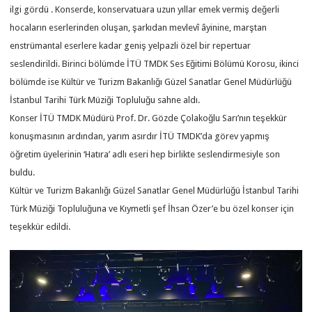
ilgi gördü . Konserde, konservatuara uzun yıllar emek vermiş değerli
hocaların eserlerinden oluşan, şarkıdan mevlevî âyinine, marştan
enstrümantal eserlere kadar geniş yelpazli özel bir repertuar
seslendirildi. Birinci bölümde İTÜ TMDK Ses Eğitimi Bölümü Korosu, ikinci
bölümde ise Kültür ve Turizm Bakanlığı Güzel Sanatlar Genel Müdürlüğü
İstanbul Tarihi Türk Müziği Topluluğu sahne aldı.
Konser İTÜ TMDK Müdürü Prof. Dr. Gözde Çolakoğlu Sarı’nın teşekkür
konuşmasının ardından, yarım asırdır İTÜ TMDK’da görev yapmış
öğretim üyelerinin ‘Hatıra’ adlı eseri hep birlikte seslendirmesiyle son
buldu.
Kültür ve Turizm Bakanlığı Güzel Sanatlar Genel Müdürlüğü İstanbul Tarihi
Türk Müziği Topluluğuna ve Kıymetli şef İhsan Özer’e bu özel konser için
teşekkür edildi.