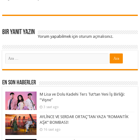
Bir yanıt yazın
Yorum yapabilmek için
oturum açmalısınız
.
En Son Haberler
M Lisa ve Dolu Kadehi Ters Tut’tan Yeni İş Birliği:
“Vişne”
3 saat ago
AYLİNCE VE SERDAR ORTAÇ’TAN YAZA “ROMANTİK
AŞK” BOMBASI!
16 saat ago