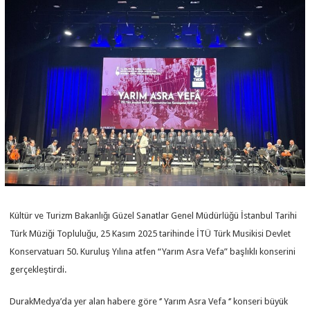
Kültür ve Turizm Bakanlığı Güzel Sanatlar Genel Müdürlüğü İstanbul Tarihi
Türk Müziği Topluluğu, 25 Kasım 2025 tarihinde İTÜ Türk Musikisi Devlet
Konservatuarı 50. Kuruluş Yılına atfen “Yarım Asra Vefa” başlıklı konserini
gerçekleştirdi.
DurakMedya’da yer alan habere göre ‘’ Yarım Asra Vefa ‘’ konseri büyük