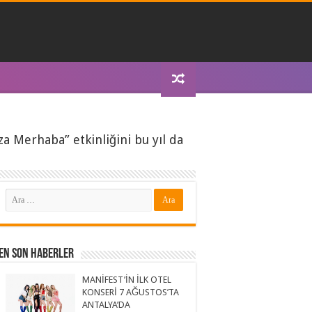
za Merhaba” etkinliğini bu yıl da
En Son Haberler
MANİFEST’İN İLK OTEL
KONSERİ 7 AĞUSTOS’TA
ANTALYA’DA