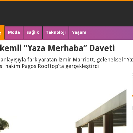
Moda
Sağlık
Teknoloji
Yaşam
n
rkemli “Yaza Merhaba” Daveti
 anlayışıyla fark yaratan İzmir Marriott, geleneksel “Ya
sı hakim Pagos Rooftop’ta gerçekleştirdi.