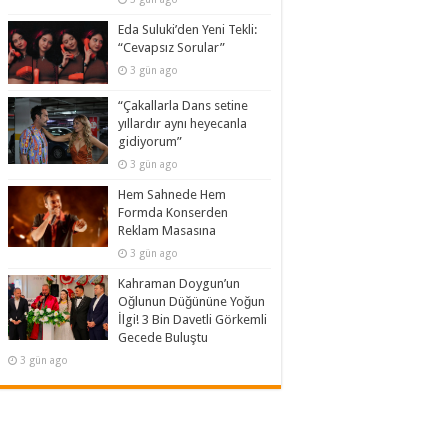
Eda Suluki’den Yeni Tekli:
“Cevapsız Sorular”
3 gün ago
“Çakallarla Dans setine
yıllardır aynı heyecanla
gidiyorum”
3 gün ago
Hem Sahnede Hem
Formda Konserden
Reklam Masasına
3 gün ago
Kahraman Doygun’un
Oğlunun Düğününe Yoğun
İlgi! 3 Bin Davetli Görkemli
Gecede Buluştu
3 gün ago