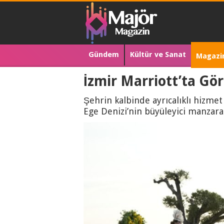
Gündem
Kültür ve Sanat
Magazi
İzmir Marriott’ta Gö
Şehrin kalbinde ayrıcalıklı hizmet
Ege Denizi’nin büyüleyici manzara