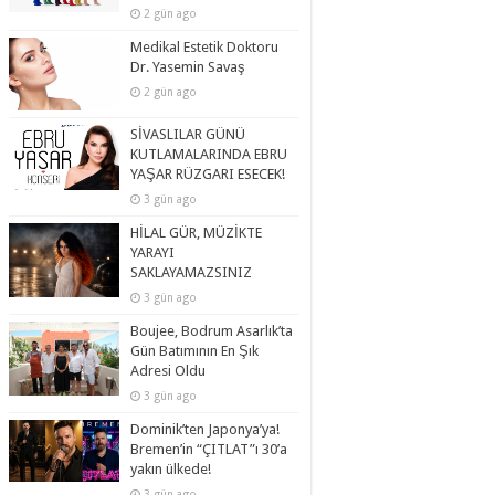
2 gün ago
Medikal Estetik Doktoru
Dr. Yasemin Savaş
2 gün ago
SİVASLILAR GÜNÜ
KUTLAMALARINDA EBRU
YAŞAR RÜZGARI ESECEK!
3 gün ago
HİLAL GÜR, MÜZİKTE
YARAYI
SAKLAYAMAZSINIZ
3 gün ago
Boujee, Bodrum Asarlık’ta
Gün Batımının En Şık
Adresi Oldu
3 gün ago
Dominik’ten Japonya’ya!
Bremen’in “ÇITLAT”ı 30’a
yakın ülkede!
3 gün ago