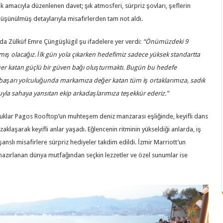
 amacıyla düzenlenen davet; şık atmosferi, sürpriz şovları, şeflerin
düşünülmüş detaylarıyla misafirlerden tam not aldı.
da Zülküf Emre Çüngüşlügil şu ifadelere yer verdi:
“Önümüzdeki 9
akmış olacağız. İlk gün yola çıkarken hedefimiz sadece yüksek standartta
ğer katan güçlü bir güven bağı oluşturmaktı. Bugün bu hedefe
başarı yolculuğunda markamıza değer katan tüm iş ortaklarımıza, sadık
uyla sahaya yansıtan ekip arkadaşlarımıza teşekkür ederiz.”
onuklar Pagos Rooftop’un muhteşem deniz manzarası eşliğinde, keyifli dans
aklaşarak keyifli anlar yaşadı. Eğlencenin ritminin yükseldiği anlarda, iş
şanslı misafirlere sürpriz hediyeler takdim edildi. İzmir Marriott’un
 hazırlanan dünya mutfağından seçkin lezzetler ve özel sunumlar ise