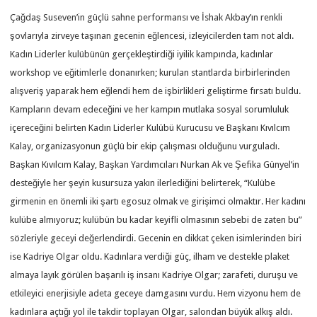
Çağdaş Suseven’in güçlü sahne performansı ve İshak Akbay’ın renkli
şovlarıyla zirveye taşınan gecenin eğlencesi, izleyicilerden tam not aldı.
Kadın Liderler kulübünün gerçekleştirdiği iyilik kampında, kadınlar
workshop ve eğitimlerle donanırken; kurulan stantlarda birbirlerinden
alışveriş yaparak hem eğlendi hem de işbirlikleri geliştirme fırsatı buldu.
Kampların devam edeceğini ve her kampın mutlaka sosyal sorumluluk
içereceğini belirten Kadın Liderler Kulübü Kurucusu ve Başkanı Kıvılcım
Kalay, organizasyonun güçlü bir ekip çalışması olduğunu vurguladı.
Başkan Kıvılcım Kalay, Başkan Yardımcıları Nurkan Ak ve Şefika Günyel’in
desteğiyle her şeyin kusursuza yakın ilerlediğini belirterek, “Kulübe
girmenin en önemli iki şartı egosuz olmak ve girişimci olmaktır. Her kadını
kulübe almıyoruz; kulübün bu kadar keyifli olmasının sebebi de zaten bu”
sözleriyle geceyi değerlendirdi. Gecenin en dikkat çeken isimlerinden biri
ise Kadriye Olgar oldu. Kadınlara verdiği güç, ilham ve destekle plaket
almaya layık görülen başarılı iş insanı Kadriye Olgar; zarafeti, duruşu ve
etkileyici enerjisiyle adeta geceye damgasını vurdu. Hem vizyonu hem de
kadınlara açtığı yol ile takdir toplayan Olgar, salondan büyük alkış aldı.