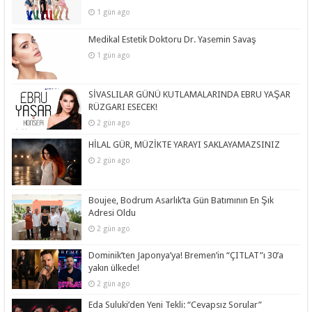
1 gün ago
Medikal Estetik Doktoru Dr. Yasemin Savaş
1 gün ago
SİVASLILAR GÜNÜ KUTLAMALARINDA EBRU YAŞAR
RÜZGARI ESECEK!
2 gün ago
HİLAL GÜR, MÜZİKTE YARAYI SAKLAYAMAZSINIZ
2 gün ago
Boujee, Bodrum Asarlık’ta Gün Batımının En Şık
Adresi Oldu
2 gün ago
Dominik’ten Japonya’ya! Bremen’in “ÇITLAT”ı 30’a
yakın ülkede!
2 gün ago
Eda Suluki’den Yeni Tekli: “Cevapsız Sorular”