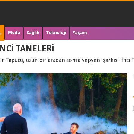
Moda
Sağlık
Teknoloji
Yaşam
n
NCİ TANELERİ
r Tapucu, uzun bir aradan sonra yepyeni şarkısı 'İnci T