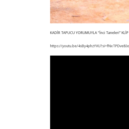
KADİR TAPUCU YORUMUYLA “İnci Taneleri” KLİP
https://youtu.be/4sBy4phzYVU?si=fNxTPDve8I