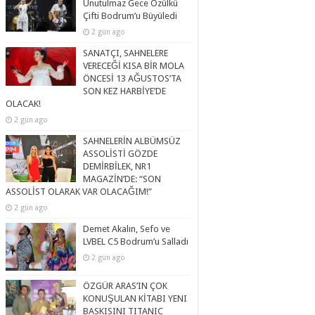
Unutulmaz Gece Özülkü
Çifti Bodrum’u Büyüledi
2 gün ago
SANATÇI, SAHNELERE
VERECEĞİ KISA BİR MOLA
ÖNCESİ 13 AĞUSTOS’TA
SON KEZ HARBİYE’DE
OLACAK!
2 gün ago
SAHNELERİN ALBÜMSÜZ
ASSOLİSTİ GÖZDE
DEMİRBİLEK, NR1
MAGAZİN’DE: “SON
ASSOLİST OLARAK VAR OLACAĞIM!”
2 gün ago
Demet Akalın, Sefo ve
LVBEL C5 Bodrum’u Salladı
2 gün ago
ÖZGÜR ARAS’IN ÇOK
KONUŞULAN KİTABI YENI
BASKISINI TITANIC