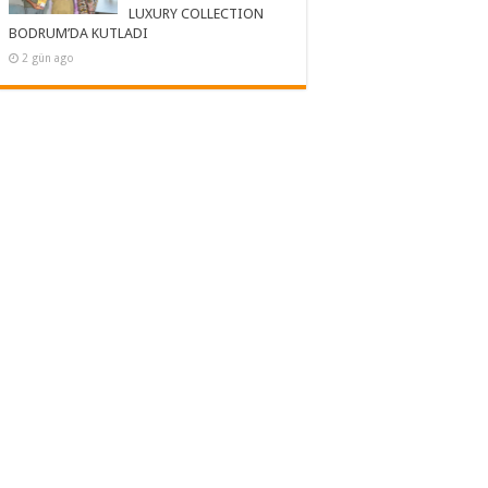
LUXURY COLLECTION
BODRUM’DA KUTLADI
2 gün ago