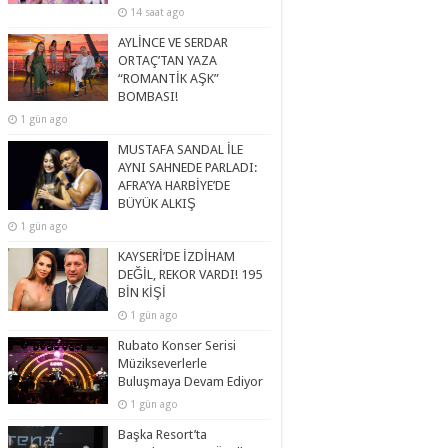
14 saat ago
AYLİNCE VE SERDAR
ORTAÇ’TAN YAZA
“ROMANTİK AŞK”
BOMBASI!
1 gün ago
MUSTAFA SANDAL İLE
AYNI SAHNEDE PARLADI:
AFRA’YA HARBİYE’DE
BÜYÜK ALKIŞ
1 gün ago
KAYSERİ’DE İZDİHAM
DEĞİL, REKOR VARDI! 195
BİN KİŞİ
1 gün ago
Rubato Konser Serisi
Müzikseverlerle
Buluşmaya Devam Ediyor
1 gün ago
Başka Resort’ta