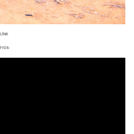
 LİNK
eFYD8-