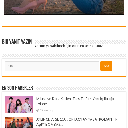
Bir yanıt yazın
Yorum yapabilmek için
oturum açmalısınız
.
En Son Haberler
M Lisa ve Dolu Kadehi Ters Tut’tan Yeni İş Birliği:
“Vişne”
12 saat ago
AYLİNCE VE SERDAR ORTAÇ’TAN YAZA “ROMANTİK
AŞK” BOMBASI!