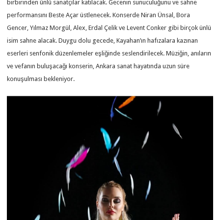
birbirinden ünlü sanatçılar katılacak. Gecenin sunuculuğunu ve sahne
performansını Beste Açar üstlenecek. Konserde Niran Ünsal, Bora
Gencer, Yılmaz Morgül, Alex, Erdal Çelik ve Levent Conker gibi birçok ünlü
isim sahne alacak. Duygu dolu gecede, Kayahan’ın hafızalara kazınan
eserleri senfonik düzenlemeler eşliğinde seslendirilecek. Müziğin, anıların
ve vefanın buluşacağı konserin, Ankara sanat hayatında uzun süre
konuşulması bekleniyor.