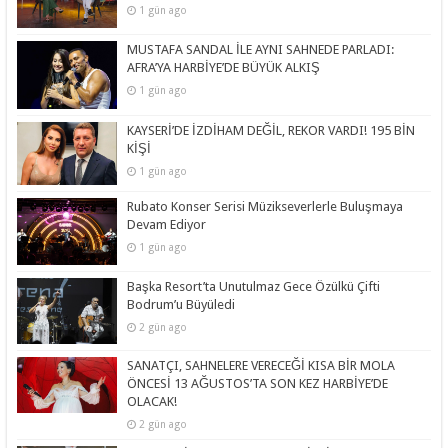
1 gün ago
MUSTAFA SANDAL İLE AYNI SAHNEDE PARLADI:
AFRA’YA HARBİYE’DE BÜYÜK ALKIŞ
1 gün ago
KAYSERİ’DE İZDİHAM DEĞİL, REKOR VARDI! 195 BİN
KİŞİ
1 gün ago
Rubato Konser Serisi Müzikseverlerle Buluşmaya
Devam Ediyor
1 gün ago
Başka Resort’ta Unutulmaz Gece Özülkü Çifti
Bodrum’u Büyüledi
2 gün ago
SANATÇI, SAHNELERE VERECEĞİ KISA BİR MOLA
ÖNCESİ 13 AĞUSTOS’TA SON KEZ HARBİYE’DE
OLACAK!
2 gün ago