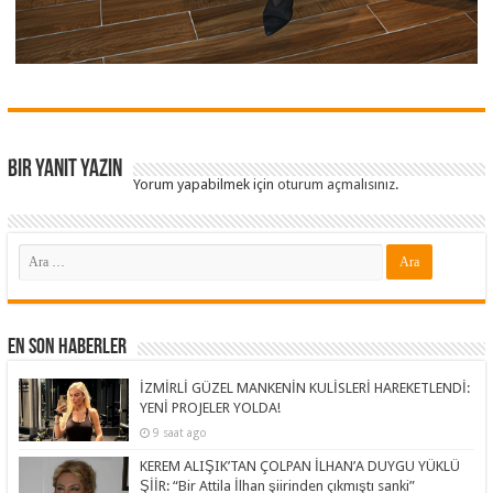
Bir yanıt yazın
Yorum yapabilmek için
oturum açmalısınız
.
En Son Haberler
İZMİRLİ GÜZEL MANKENİN KULİSLERİ HAREKETLENDİ:
YENİ PROJELER YOLDA!
9 saat ago
KEREM ALIŞIK’TAN ÇOLPAN İLHAN’A DUYGU YÜKLÜ
ŞİİR: “Bir Attila İlhan şiirinden çıkmıştı sanki”