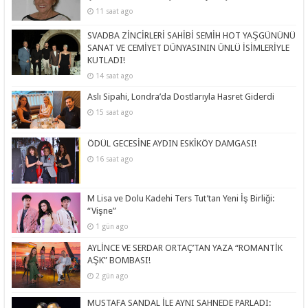
11 saat ago
SVADBA ZİNCİRLERİ SAHİBİ SEMİH HOT YAŞGÜNÜNÜ
SANAT VE CEMİYET DÜNYASININ ÜNLÜ İSİMLERİYLE
KUTLADI!
14 saat ago
Aslı Sipahi, Londra’da Dostlarıyla Hasret Giderdi
15 saat ago
ÖDÜL GECESİNE AYDIN ESKİKÖY DAMGASI!
16 saat ago
M Lisa ve Dolu Kadehi Ters Tut’tan Yeni İş Birliği:
“Vişne”
1 gün ago
AYLİNCE VE SERDAR ORTAÇ’TAN YAZA “ROMANTİK
AŞK” BOMBASI!
2 gün ago
MUSTAFA SANDAL İLE AYNI SAHNEDE PARLADI: