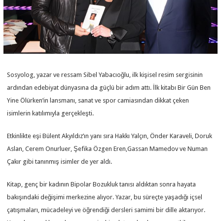
Sosyolog, yazar ve ressam Sibel Yabacıoğlu, ilk kişisel resim sergisinin
ardından edebiyat dünyasına da güçlü bir adım attı. İlk kitabı Bir Gün Ben
Yine Ölürken’in lansmanı, sanat ve spor camiasından dikkat çeken
isimlerin katılımıyla gerçekleşti.
Etkinlikte eşi Bülent Akyıldız’ın yanı sıra Hakkı Yalçın, Önder Karaveli, Doruk
Aslan, Cerem Onurluer, Şefika Özgen Eren,Gassan Mamedov ve Numan
Çakır gibi tanınmış isimler de yer aldı.
Kitap, genç bir kadının Bipolar Bozukluk tanısı aldıktan sonra hayata
bakışındaki değişimi merkezine alıyor. Yazar, bu süreçte yaşadığı içsel
çatışmaları, mücadeleyi ve öğrendiği dersleri samimi bir dille aktarıyor.