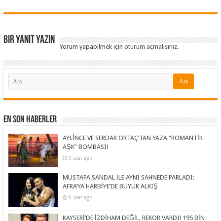
Bir yanıt yazın
Yorum yapabilmek için
oturum açmalısınız
.
En Son Haberler
AYLİNCE VE SERDAR ORTAÇ’TAN YAZA “ROMANTİK
AŞK” BOMBASI!
9 saat ago
MUSTAFA SANDAL İLE AYNI SAHNEDE PARLADI:
AFRA’YA HARBİYE’DE BÜYÜK ALKIŞ
9 saat ago
KAYSERİ’DE İZDİHAM DEĞİL, REKOR VARDI! 195 BİN