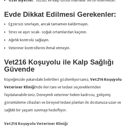
Özel diyetler:
Tuzsuz ve kalp dostu mamalar tercih edilmelidir.
Evde Dikkat Edilmesi Gerekenler:
Egzersizi sınırlayın, ancak tamamen kaldırmayın.
Stres ve aşırı sıcak- soğuk ortamlardan kaçının.
Ağırlık kontrolü sağlayın.
Veteriner kontrollerini ihmal etmeyin.
Vet216 Koşuyolu ile Kalp Sağlığı
Güvende
Köpeğinizde yukarıdaki belirtileri gözlemliyorsanız,
Vet216 Koşuyolu
Veteriner Kliniği
‘nde ileri tanı ve tedavi seçeneklerinden
faydalanabilirsiniz. Deneyimli veteriner hekim kadrosu, gelişmiş
görüntüleme cihazları ve bireysel tedavi planları ile dostunuza uzun ve
sağlıklı bir yaşam sunmayı hedefliyor.
Vet216 Koşuyolu Veteriner Kliniği