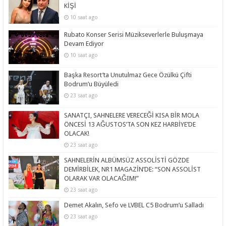
KİŞİ
10 saat ago
Rubato Konser Serisi Müzikseverlerle Buluşmaya
Devam Ediyor
10 saat ago
Başka Resort’ta Unutulmaz Gece Özülkü Çifti
Bodrum’u Büyüledi
23 saat ago
SANATÇI, SAHNELERE VERECEĞİ KISA BİR MOLA
ÖNCESİ 13 AĞUSTOS’TA SON KEZ HARBİYE’DE
OLACAK!
23 saat ago
SAHNELERİN ALBÜMSÜZ ASSOLİSTİ GÖZDE
DEMİRBİLEK, NR1 MAGAZİN’DE: “SON ASSOLİST
OLARAK VAR OLACAĞIM!”
23 saat ago
Demet Akalın, Sefo ve LVBEL C5 Bodrum’u Salladı
23 saat ago