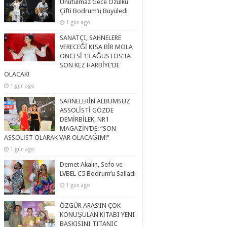
Unutulmaz Gece Özülkü
Çifti Bodrum’u Büyüledi
1 gün ago
SANATÇI, SAHNELERE
VERECEĞİ KISA BİR MOLA
ÖNCESİ 13 AĞUSTOS’TA
SON KEZ HARBİYE’DE
OLACAK!
1 gün ago
SAHNELERİN ALBÜMSÜZ
ASSOLİSTİ GÖZDE
DEMİRBİLEK, NR1
MAGAZİN’DE: “SON
ASSOLİST OLARAK VAR OLACAĞIM!”
1 gün ago
Demet Akalın, Sefo ve
LVBEL C5 Bodrum’u Salladı
1 gün ago
ÖZGÜR ARAS’IN ÇOK
KONUŞULAN KİTABI YENI
BASKISINI TITANIC