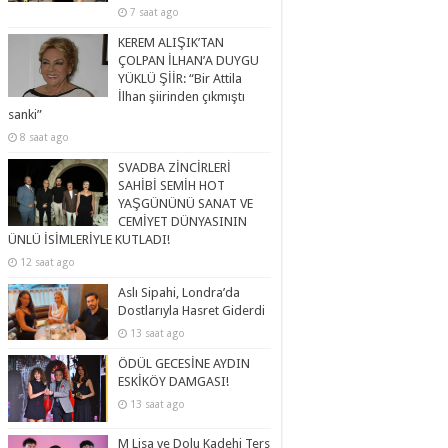
7 saat ago
KEREM ALIŞIK’TAN
ÇOLPAN İLHAN’A DUYGU
YÜKLÜ ŞİİR: “Bir Attila
İlhan şiirinden çıkmıştı
sanki”
8 saat ago
SVADBA ZİNCİRLERİ
SAHİBİ SEMİH HOT
YAŞGÜNÜNÜ SANAT VE
CEMİYET DÜNYASININ
ÜNLÜ İSİMLERİYLE KUTLADI!
12 saat ago
Aslı Sipahi, Londra’da
Dostlarıyla Hasret Giderdi
13 saat ago
ÖDÜL GECESİNE AYDIN
ESKİKÖY DAMGASI!
13 saat ago
M Lisa ve Dolu Kadehi Ters