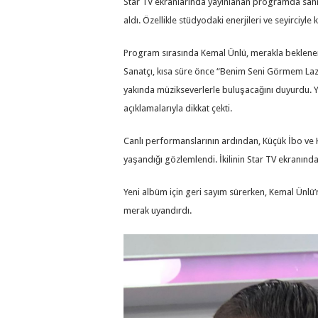
Star TV ekranlarında yayınlanan programda sahn
aldı. Özellikle stüdyodaki enerjileri ve seyirciy
Program sırasında Kemal Ünlü, merakla beklenen
Sanatçı, kısa süre önce “Benim Seni Görmem Lazı
yakında müzikseverlerle buluşacağını duyurdu. Ye
açıklamalarıyla dikkat çekti.
Canlı performanslarının ardından, Küçük İbo ve 
yaşandığı gözlemlendi. İkilinin Star TV ekranınd
Yeni albüm için geri sayım sürerken, Kemal Ünlü
merak uyandırdı.