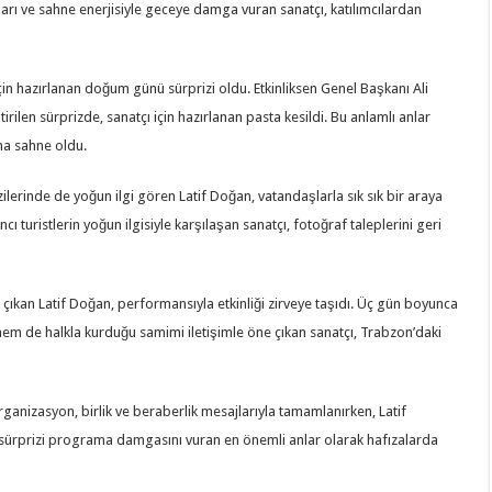
ıları ve sahne enerjisiyle geceye damga vuran sanatçı, katılımcılardan
çin hazırlanan doğum günü sürprizi oldu. Etkinliksen Genel Başkanı Ali
en sürprizde, sanatçı için hazırlanan pasta kesildi. Bu anlamlı anlar
na sahne oldu.
ilerinde de yoğun ilgi gören Latif Doğan, vatandaşlarla sık sık bir araya
cı turistlerin yoğun ilgisiyle karşılaşan sanatçı, fotoğraf taleplerini geri
çıkan Latif Doğan, performansıyla etkinliği zirveye taşıdı. Üç gün boyunca
m de halkla kurduğu samimi iletişimle öne çıkan sanatçı, Trabzon’daki
 organizasyon, birlik ve beraberlik mesajlarıyla tamamlanırken, Latif
ürprizi programa damgasını vuran en önemli anlar olarak hafızalarda