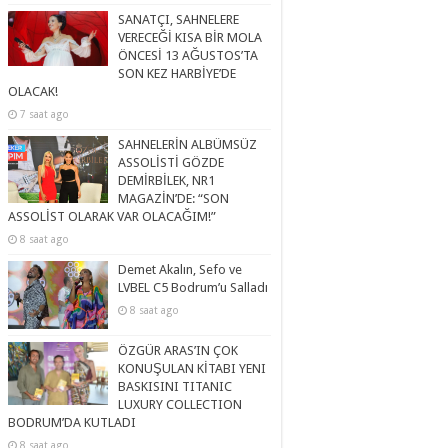
SANATÇI, SAHNELERE
VERECEĞİ KISA BİR MOLA
ÖNCESİ 13 AĞUSTOS’TA
SON KEZ HARBİYE’DE
OLACAK!
7 saat ago
SAHNELERİN ALBÜMSÜZ
ASSOLİSTİ GÖZDE
DEMİRBİLEK, NR1
MAGAZİN’DE: “SON
ASSOLİST OLARAK VAR OLACAĞIM!”
8 saat ago
Demet Akalın, Sefo ve
LVBEL C5 Bodrum’u Salladı
8 saat ago
ÖZGÜR ARAS’IN ÇOK
KONUŞULAN KİTABI YENI
BASKISINI TITANIC
LUXURY COLLECTION
BODRUM’DA KUTLADI
8 saat ago