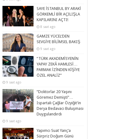
SAYE İSTANBUL BY ARAKİ
GÖRKEMLİ BİR AÇILIŞLA
KAPILARINI AÇTI!
8 saat ago
GAMZE YÜCEL’DEN
SEVGİYE BİLİMSEL BAKIŞ
9 saat ago
“TÜRK AKADEMİSYENİN
YAPAY ZEKÂ HAMLESİ…
PARMAK İZİNDEN KİŞİYE
ÖZEL ANALİZ”
9 saat ago
“Doktorlar 20 Yaşını
Göremez Demişti”…
Ispartalı Çağlar Özyiğit’in
Derya Bedavacı Buluşması
Duygulandırdı
9 saat ago
Yapımcı Suat Yanç’a
Sürpriz Doğum Günü