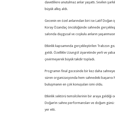
davetlilere unutulmaz anlar yaşattı. Sevilen şark
büyük alkış aldı.
Gecenin en özel anlarından biri ise Latif Doğan i
Koray Özandaç öncülüğünde sahnede gerçekleştiril
salonda duygusal ve coşkulu anların yaşanması
Etkinlik kapsamında gerçekleştirilen Trabzon gez
geldi. Özellikle Uzungöl ziyaretinde yerli ve yaban
çevirmeyerek büyük takdir topladı.
Programın final gecesinde bir kez daha sahneye 
süren organizasyonda hem sahnedeki başarısı he
buluşmanın en çok konuşulan ismi oldu.
Etkinlik sektörü temsilcilerinin bir araya geldiği
Doğan’ın sahne performansları ve doğum günü s
yer etti.