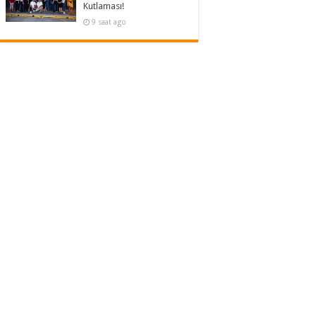
Kutlaması!
9 saat ago