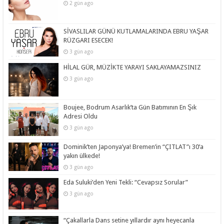
2 gün ago
SİVASLILAR GÜNÜ KUTLAMALARINDA EBRU YAŞAR
RÜZGARI ESECEK!
3 gün ago
HİLAL GÜR, MÜZİKTE YARAYI SAKLAYAMAZSINIZ
3 gün ago
Boujee, Bodrum Asarlık’ta Gün Batımının En Şık
Adresi Oldu
3 gün ago
Dominik’ten Japonya’ya! Bremen’in “ÇITLAT”ı 30’a
yakın ülkede!
3 gün ago
Eda Suluki’den Yeni Tekli: “Cevapsız Sorular”
3 gün ago
“Çakallarla Dans setine yıllardır aynı heyecanla