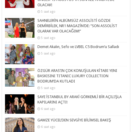
OLACAK!
5 saat ago
SAHNELERİN ALBÜMSÜZ ASSOLİSTİ GÖZDE
DEMİRBİLEK, NR1 MAGAZİN’DE: “SON ASSOLİST
OLARAK VAR OLACAĞIM!”
5 saat ago
Demet Akalın, Sefo ve LVBEL C5 Bodrum’u Salladı
5 saat ago
ÖZGÜR ARAS’IN ÇOK KONUŞULAN KİTABI YENI
BASKISINI TITANIC LUXURY COLLECTION
BODRUM’DA KUTLADI
5 saat ago
SAYE İSTANBUL BY ARAKİ GÖRKEMLİ BİR AÇILIŞLA
KAPILARINI AÇTI!
6 saat ago
GAMZE YÜCEL’DEN SEVGİYE BİLİMSEL BAKIŞ
6 saat ago