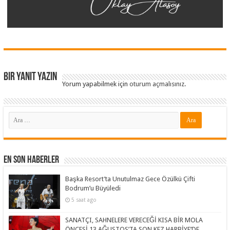
Bir yanıt yazın
Yorum yapabilmek için
oturum açmalısınız
.
En Son Haberler
Başka Resort’ta Unutulmaz Gece Özülkü Çifti
Bodrum’u Büyüledi
5 saat ago
SANATÇI, SAHNELERE VERECEĞİ KISA BİR MOLA
ÖNCESİ 13 AĞUSTOS’TA SON KEZ HARBİYE’DE