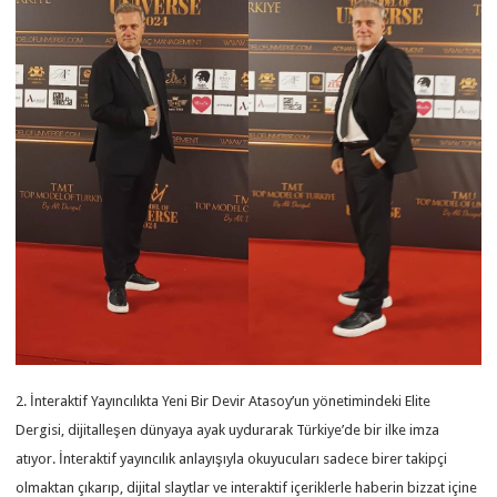
2. İnteraktif Yayıncılıkta Yeni Bir Devir Atasoy’un yönetimindeki Elite
Dergisi, dijitalleşen dünyaya ayak uydurarak Türkiye’de bir ilke imza
atıyor. İnteraktif yayıncılık anlayışıyla okuyucuları sadece birer takipçi
olmaktan çıkarıp, dijital slaytlar ve interaktif içeriklerle haberin bizzat içine