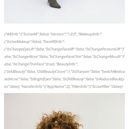
{“ARInfo”:{“IsUseAR”:false},”Version”:”1.0.0″,”MakeupInfo”:
{“IsUseMakeup”:false},”FaceliftInfo”:
{“IsChangeEyeLift”:false,”IsChangeFacelift”:false,”IsChangePostureLift”:f
alse,”IsChangeNose”:false,”IsChangeFaceChin”:false,”IsChangeMouth”:f
alse,”IsChangeThinFace”:true},”BeautyInfo”:
{“IsAIBeauty”:false,”OldBeautyCount”:1,”IsSharpen”:false,”SwitchMedica
tedAcne”:false,”IsBrightEyes”:false,”IsOldBeauty”:false,”IsReduceBlackEy
es”:false},”HandlerInfo”:{“AppName”:2},”FilterInfo”:{“IsUseFilter”:false}}