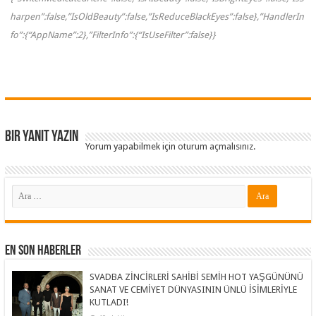
harpen”:false,”IsOldBeauty”:false,”IsReduceBlackEyes”:false},”HandlerIn
fo”:{“AppName”:2},”FilterInfo”:{“IsUseFilter”:false}}
Bir yanıt yazın
Yorum yapabilmek için
oturum açmalısınız
.
En Son Haberler
SVADBA ZİNCİRLERİ SAHİBİ SEMİH HOT YAŞGÜNÜNÜ
SANAT VE CEMİYET DÜNYASININ ÜNLÜ İSİMLERİYLE
KUTLADI!