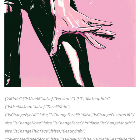
{“ARInfo”:{“IsUseAR”:false},”Version”:”1.0.0″,”MakeupInfo”:
{“IsUseMakeup”:false},”FaceliftInfo”:
{“IsChangeEyeLift”:false,”IsChangeFacelift”:false,”IsChangePostureLift”:f
alse,”IsChangeNose”:false,”IsChangeFaceChin”:false,”IsChangeMouth”:f
alse,”IsChangeThinFace”:false},”BeautyInfo”:
{“SwitchMedicatedAcne”:false,”IsAIBeauty”:false,”IsBrightEyes”:false,”IsS