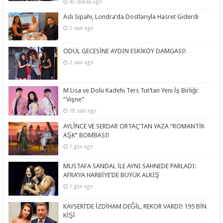
40 dakika ago
Aslı Sipahi, Londra’da Dostlarıyla Hasret Giderdi
2 saat ago
ÖDÜL GECESİNE AYDIN ESKİKÖY DAMGASI!
2 saat ago
M Lisa ve Dolu Kadehi Ters Tut’tan Yeni İş Birliği:
“Vişne”
18 saat ago
AYLİNCE VE SERDAR ORTAÇ’TAN YAZA “ROMANTİK
AŞK” BOMBASI!
1 gün ago
MUSTAFA SANDAL İLE AYNI SAHNEDE PARLADI:
AFRA’YA HARBİYE’DE BÜYÜK ALKIŞ
1 gün ago
KAYSERİ’DE İZDİHAM DEĞİL, REKOR VARDI! 195 BİN
KİŞİ