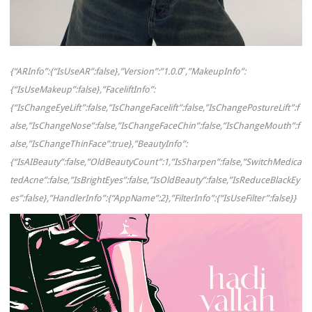
{“ARInfo”:{“IsUseAR”:false},”Version”:”1.0.0″,”MakeupInfo”:
{“IsUseMakeup”:false},”FaceliftInfo”:
{“IsChangeEyeLift”:false,”IsChangeFacelift”:false,”IsChangePostureLift”:f
alse,”IsChangeNose”:false,”IsChangeFaceChin”:false,”IsChangeMouth”:f
alse,”IsChangeThinFace”:true},”BeautyInfo”:
{“IsAIBeauty”:false,”OldBeautyCount”:1,”IsSharpen”:false,”SwitchMedica
tedAcne”:false,”IsBrightEyes”:false,”IsOldBeauty”:false,”IsReduceBlackEy
es”:false},”HandlerInfo”:{“AppName”:2},”FilterInfo”:{“IsUseFilter”:false}}