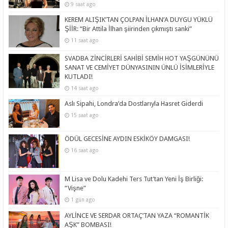
9 saat ago
KEREM ALIŞIK’TAN ÇOLPAN İLHAN’A DUYGU YÜKLÜ
ŞİİR: “Bir Attila İlhan şiirinden çıkmıştı sanki”
11 saat ago
SVADBA ZİNCİRLERİ SAHİBİ SEMİH HOT YAŞGÜNÜNÜ
SANAT VE CEMİYET DÜNYASININ ÜNLÜ İSİMLERİYLE
KUTLADI!
14 saat ago
Aslı Sipahi, Londra’da Dostlarıyla Hasret Giderdi
15 saat ago
ÖDÜL GECESİNE AYDIN ESKİKÖY DAMGASI!
16 saat ago
M Lisa ve Dolu Kadehi Ters Tut’tan Yeni İş Birliği:
“Vişne”
1 gün ago
AYLİNCE VE SERDAR ORTAÇ’TAN YAZA “ROMANTİK
AŞK” BOMBASI!