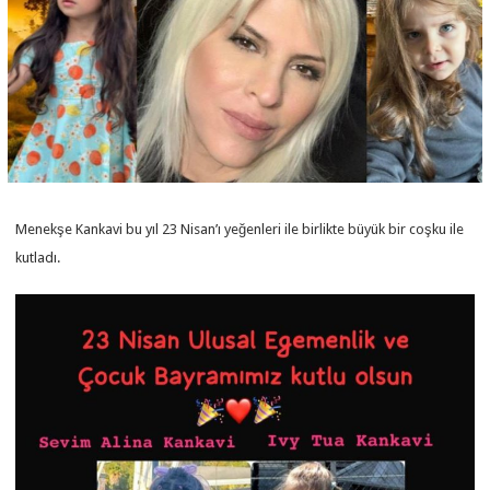
Menekşe Kankavi bu yıl 23 Nisan’ı yeğenleri ile birlikte büyük bir coşku ile
kutladı.